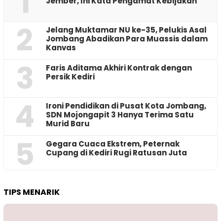
1
Jember, Ini Kata Pengamat Kebijakan ‎
2
Jelang Muktamar NU ke-35, Pelukis Asal
Jombang Abadikan Para Muassis dalam
Kanvas
3
Faris Aditama Akhiri Kontrak dengan
Persik Kediri
4
Ironi Pendidikan di Pusat Kota Jombang,
SDN Mojongapit 3 Hanya Terima Satu
Murid Baru
5
‎Gegara Cuaca Ekstrem, Peternak
Cupang di Kediri Rugi Ratusan Juta
TIPS MENARIK