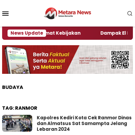
Loncat
ke
Menu
konten
Mobile
i Kata Pengamat Kebijakan ‎
News Update
Dampak El Nino, Se
BUDAYA
TAG:
RANMOR
Kapolres Kediri Kota Cek Ranmor Dinas
dan Almatsus Sat Samampta Jelang
Lebaran 2024