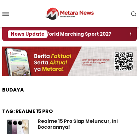
Loncat
ke
Menu
konten
Mobile
 Tuan Rumah World Marching Sport 2027
News Update
‎Soal R
BUDAYA
TAG:
REALME 15 PRO
Realme 15 Pro Siap Meluncur, Ini
Bocorannya!