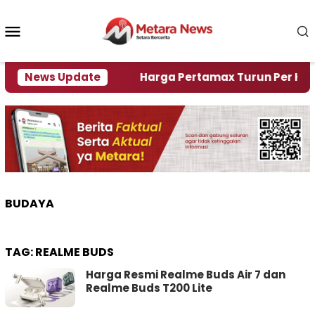
Loncat
ke
Menu
konten
Mobile
mi Krisi Air
News Update
Harga Pertamax Turun Per Hari Ini, 
BUDAYA
TAG:
REALME BUDS
Harga Resmi Realme Buds Air 7 dan
Realme Buds T200 Lite