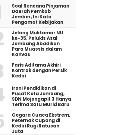
1
‎Soal Rencana Pinjaman
Daerah Pemkab
Jember, Ini Kata
Pengamat Kebijakan ‎
2
Jelang Muktamar NU
ke-35, Pelukis Asal
Jombang Abadikan
Para Muassis dalam
Kanvas
3
Faris Aditama Akhiri
Kontrak dengan Persik
Kediri
4
Ironi Pendidikan di
Pusat Kota Jombang,
SDN Mojongapit 3 Hanya
Terima Satu Murid Baru
5
‎Gegara Cuaca Ekstrem,
Peternak Cupang di
Kediri Rugi Ratusan
Juta