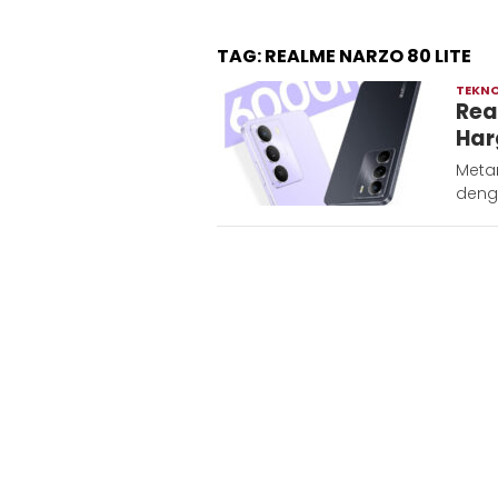
TAG:
REALME NARZO 80 LITE
TEKN
Rea
Har
Meta
denga