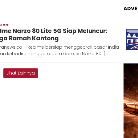
ADVE
OLOGI
Admin
lme Narzo 80 Lite 5G Siap Meluncur:
Metaranews
ga Ramah Kantong
ranews.co – Realme bersiap menggebrak pasar India
n kehadiran anggota baru dari seri Narzo 80. […]
Lihat Lainnya