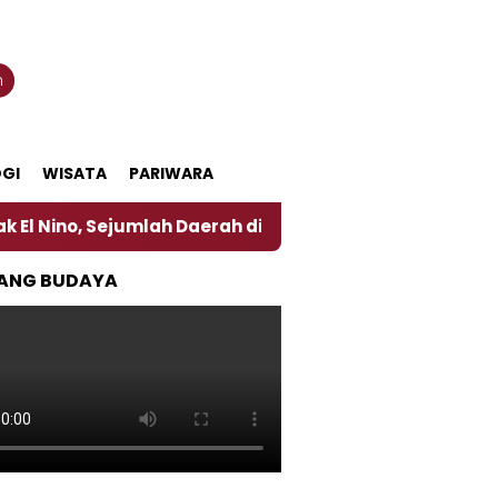
n
GI
WISATA
PARIWARA
, Sejumlah Daerah di Jember Alami Krisi Air
Harg
ANG BUDAYA