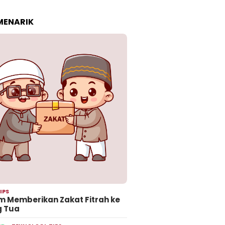
 MENARIK
IPS
 Memberikan Zakat Fitrah ke
g Tua