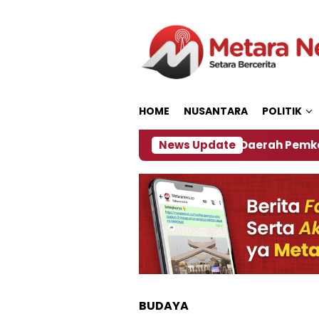
Loncat
ke
konten
HOME
NUSANTARA
POLITIK
027
‎Soal Rencana Pinjaman Daerah Pemkab Jembe
News Update
BUDAYA