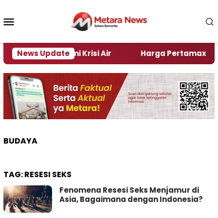
Loncat
ke
Menu
konten
Mobile
i Jember Alami Krisi Air
News Update
Harga Pertamax Turun Pe
BUDAYA
TAG:
RESESI SEKS
Fenomena Resesi Seks Menjamur di
Asia, Bagaimana dengan Indonesia?