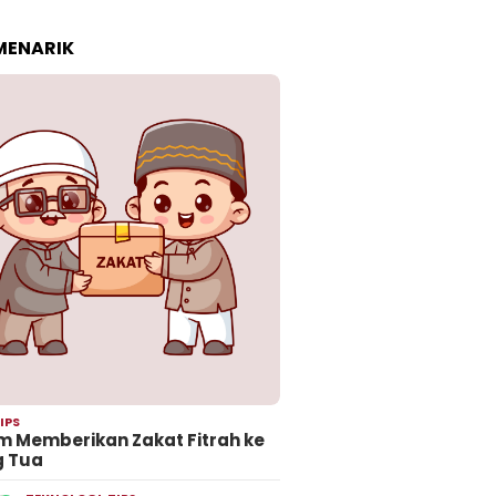
 MENARIK
IPS
 Memberikan Zakat Fitrah ke
g Tua