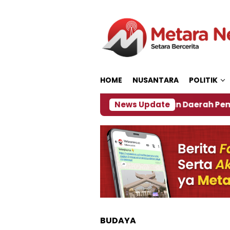
Loncat
ke
konten
HOME
NUSANTARA
POLITIK
27
‎Soal Rencana Pinjaman Daerah Pemkab Jember
News Update
BUDAYA