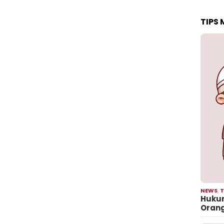
TIPS
NEWS
,
T
Hukum
Oran