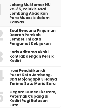
1
Jelang Muktamar NU
ke-35, Pelukis Asal
Jombang Abadikan
Para Muassis dalam
Kanvas
2
‎Soal Rencana Pinjaman
Daerah Pemkab
Jember, Ini Kata
Pengamat Kebijakan ‎
3
Faris Aditama Akhiri
Kontrak dengan Persik
Kediri
4
Ironi Pendidikan di
Pusat Kota Jombang,
SDN Mojongapit 3 Hanya
Terima Satu Murid Baru
5
‎Gegara Cuaca Ekstrem,
Peternak Cupang di
Kediri Rugi Ratusan
Juta