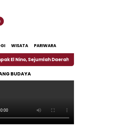
n
GI
WISATA
PARIWARA
 Sejumlah Daerah di Jember Alami Krisi Air
Harga
ANG BUDAYA