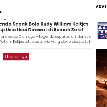
ADVE
A
RAGA
Adinda
enda Sepak Bola Rudy William Keltjes
D
up Usia Usai Dirawat di Rumah Sakit
ranews.co, Olahraga – Legenda sepakbola Indonesia
William Keltjes tutup usia, pria yang akrab disapa […]
Lihat Lainnya