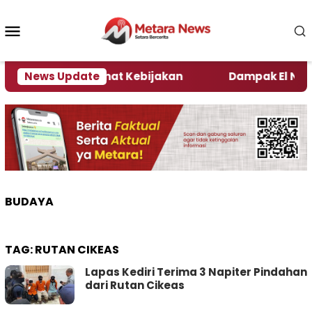
Loncat
ke
Menu
konten
Mobile
i Kata Pengamat Kebijakan ‎
News Update
Dampak El Nino, Sej
BUDAYA
TAG:
RUTAN CIKEAS
Lapas Kediri Terima 3 Napiter Pindahan
dari Rutan Cikeas