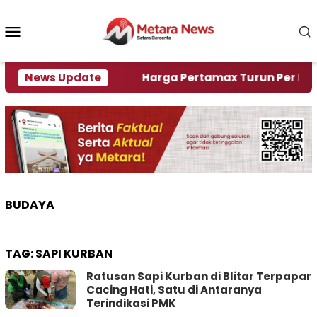
Loncat
ke
Menu
konten
Mobile
mi Krisi Air
News Update
Harga Pertamax Turun Per Hari Ini, 
BUDAYA
TAG:
SAPI KURBAN
Ratusan Sapi Kurban di Blitar Terpapar
Cacing Hati, Satu di Antaranya
Terindikasi PMK