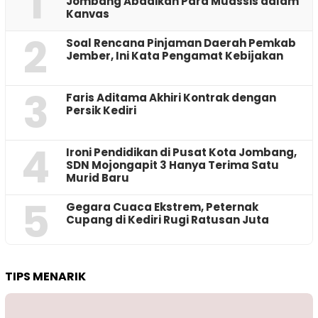
1
Jombang Abadikan Para Muassis dalam
Kanvas
2
‎Soal Rencana Pinjaman Daerah Pemkab
Jember, Ini Kata Pengamat Kebijakan ‎
3
Faris Aditama Akhiri Kontrak dengan
Persik Kediri
4
Ironi Pendidikan di Pusat Kota Jombang,
SDN Mojongapit 3 Hanya Terima Satu
Murid Baru
5
‎Gegara Cuaca Ekstrem, Peternak
Cupang di Kediri Rugi Ratusan Juta
TIPS MENARIK