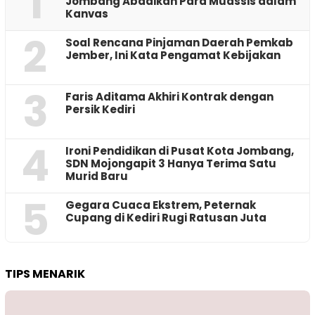
1
Jombang Abadikan Para Muassis dalam
Kanvas
2
‎Soal Rencana Pinjaman Daerah Pemkab
Jember, Ini Kata Pengamat Kebijakan ‎
3
Faris Aditama Akhiri Kontrak dengan
Persik Kediri
4
Ironi Pendidikan di Pusat Kota Jombang,
SDN Mojongapit 3 Hanya Terima Satu
Murid Baru
5
‎Gegara Cuaca Ekstrem, Peternak
Cupang di Kediri Rugi Ratusan Juta
TIPS MENARIK