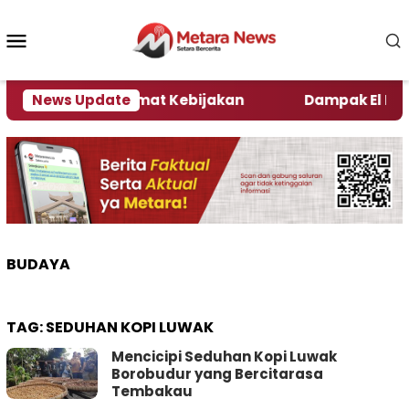
Loncat
ke
Menu
konten
Mobile
i Kata Pengamat Kebijakan ‎
News Update
Dampak El Nino, Se
BUDAYA
TAG:
SEDUHAN KOPI LUWAK
Mencicipi Seduhan Kopi Luwak
Borobudur yang Bercitarasa
Tembakau