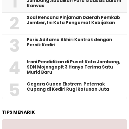
1
Jombang Abadikan Para Muassis dalam
Kanvas
2
‎Soal Rencana Pinjaman Daerah Pemkab
Jember, Ini Kata Pengamat Kebijakan ‎
3
Faris Aditama Akhiri Kontrak dengan
Persik Kediri
4
Ironi Pendidikan di Pusat Kota Jombang,
SDN Mojongapit 3 Hanya Terima Satu
Murid Baru
5
‎Gegara Cuaca Ekstrem, Peternak
Cupang di Kediri Rugi Ratusan Juta
TIPS MENARIK