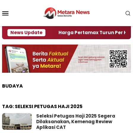
Loncat
ke
Menu
konten
Mobile
mi Krisi Air
News Update
Harga Pertamax Turun Per Hari Ini, 
BUDAYA
TAG:
SELEKSI PETUGAS HAJI 2025
Seleksi Petugas Haji 2025 Segera
Dilaksanakan, Kemenag Review
Aplikasi CAT