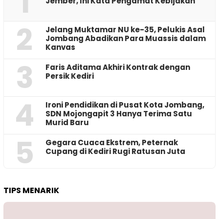
1
Jember, Ini Kata Pengamat Kebijakan ‎
2
Jelang Muktamar NU ke-35, Pelukis Asal
Jombang Abadikan Para Muassis dalam
Kanvas
3
Faris Aditama Akhiri Kontrak dengan
Persik Kediri
4
Ironi Pendidikan di Pusat Kota Jombang,
SDN Mojongapit 3 Hanya Terima Satu
Murid Baru
5
‎Gegara Cuaca Ekstrem, Peternak
Cupang di Kediri Rugi Ratusan Juta
TIPS MENARIK