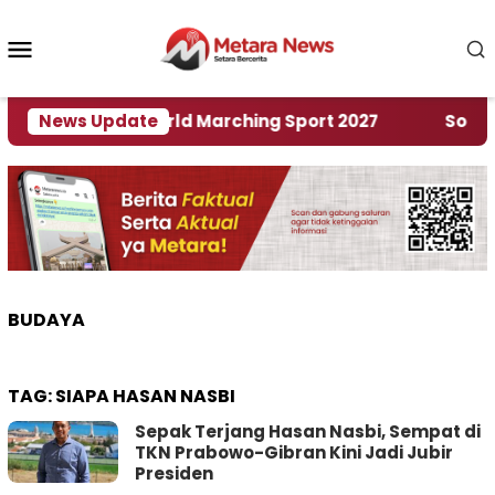
Loncat
ke
Menu
konten
Mobile
uan Rumah World Marching Sport 2027
News Update
‎Soal Ren
BUDAYA
TAG:
SIAPA HASAN NASBI
Sepak Terjang Hasan Nasbi, Sempat di
TKN Prabowo-Gibran Kini Jadi Jubir
Presiden