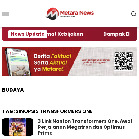
Loncat
ke
Menu
konten
Mobile
ni Kata Pengamat Kebijakan ‎
News Update
Dampak El Nino, Se
BUDAYA
TAG:
SINOPSIS TRANSFORMERS ONE
3 Link Nonton Transformers One, Awal
Perjalanan Megatron dan Optimus
Prime