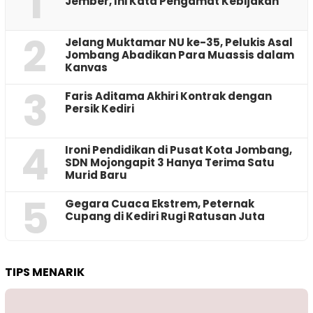
1
Jember, Ini Kata Pengamat Kebijakan ‎
2
Jelang Muktamar NU ke-35, Pelukis Asal
Jombang Abadikan Para Muassis dalam
Kanvas
3
Faris Aditama Akhiri Kontrak dengan
Persik Kediri
4
Ironi Pendidikan di Pusat Kota Jombang,
SDN Mojongapit 3 Hanya Terima Satu
Murid Baru
5
‎Gegara Cuaca Ekstrem, Peternak
Cupang di Kediri Rugi Ratusan Juta
TIPS MENARIK