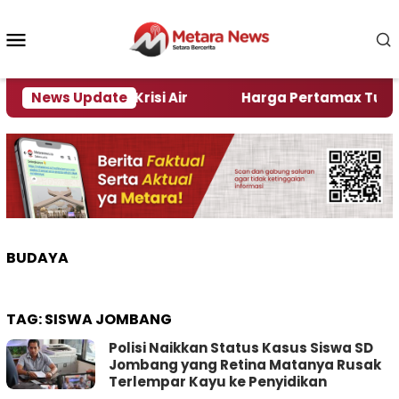
Loncat
ke
Menu
konten
Mobile
ember Alami Krisi Air
News Update
Harga Pertamax Turun Per H
BUDAYA
TAG:
SISWA JOMBANG
Polisi Naikkan Status Kasus Siswa SD
Jombang yang Retina Matanya Rusak
Terlempar Kayu ke Penyidikan