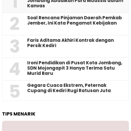
1
Jombang Abadikan Para Muassis dalam
Kanvas
2
‎Soal Rencana Pinjaman Daerah Pemkab
Jember, Ini Kata Pengamat Kebijakan ‎
3
Faris Aditama Akhiri Kontrak dengan
Persik Kediri
4
Ironi Pendidikan di Pusat Kota Jombang,
SDN Mojongapit 3 Hanya Terima Satu
Murid Baru
5
‎Gegara Cuaca Ekstrem, Peternak
Cupang di Kediri Rugi Ratusan Juta
TIPS MENARIK