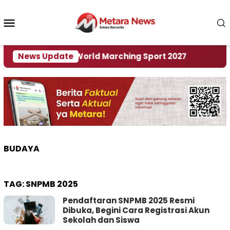
Loncat
ke
Menu
konten
Mobile
 Tuan Rumah World Marching Sport 2027
News Update
‎Soal R
BUDAYA
TAG:
SNPMB 2025
Pendaftaran SNPMB 2025 Resmi
Dibuka, Begini Cara Registrasi Akun
Sekolah dan Siswa