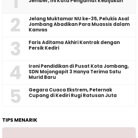
1
Jember, Ini Kata Pengamat Kebijakan ‎
2
Jelang Muktamar NU ke-35, Pelukis Asal
Jombang Abadikan Para Muassis dalam
Kanvas
3
Faris Aditama Akhiri Kontrak dengan
Persik Kediri
4
Ironi Pendidikan di Pusat Kota Jombang,
SDN Mojongapit 3 Hanya Terima Satu
Murid Baru
5
‎Gegara Cuaca Ekstrem, Peternak
Cupang di Kediri Rugi Ratusan Juta
TIPS MENARIK