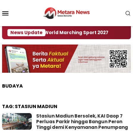
Loncat
ke
Menu
konten
Mobile
i Tuan Rumah World Marching Sport 2027
News Update
‎Soal 
BUDAYA
TAG:
STASIUN MADIUN
Stasiun Madiun Bersolek, KAI Daop 7
Perluas Parkir hingga Bangun Peron
Tinggi demi Kenyamanan Penumpang