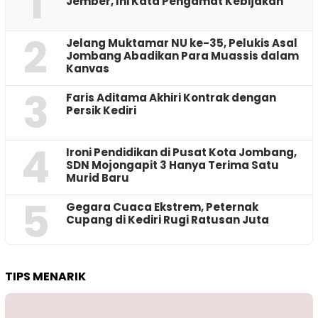
1
Jember, Ini Kata Pengamat Kebijakan ‎
2
Jelang Muktamar NU ke-35, Pelukis Asal
Jombang Abadikan Para Muassis dalam
Kanvas
3
Faris Aditama Akhiri Kontrak dengan
Persik Kediri
4
Ironi Pendidikan di Pusat Kota Jombang,
SDN Mojongapit 3 Hanya Terima Satu
Murid Baru
5
‎Gegara Cuaca Ekstrem, Peternak
Cupang di Kediri Rugi Ratusan Juta
TIPS MENARIK