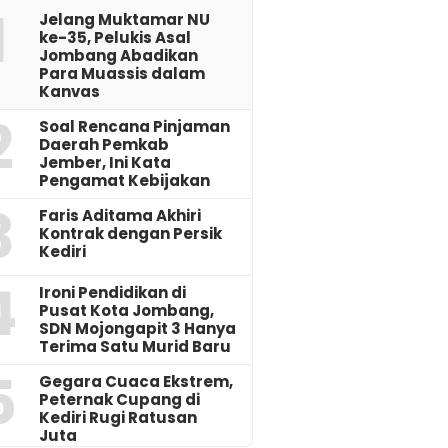
1
Jelang Muktamar NU
ke-35, Pelukis Asal
Jombang Abadikan
Para Muassis dalam
Kanvas
2
‎Soal Rencana Pinjaman
Daerah Pemkab
Jember, Ini Kata
Pengamat Kebijakan ‎
3
Faris Aditama Akhiri
Kontrak dengan Persik
Kediri
4
Ironi Pendidikan di
Pusat Kota Jombang,
SDN Mojongapit 3 Hanya
Terima Satu Murid Baru
5
‎Gegara Cuaca Ekstrem,
Peternak Cupang di
Kediri Rugi Ratusan
Juta