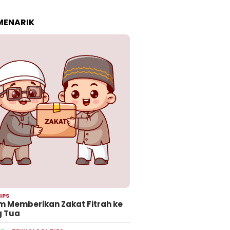
 MENARIK
IPS
 Memberikan Zakat Fitrah ke
g Tua