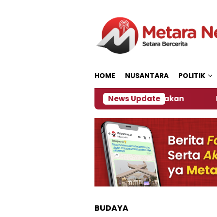
Loncat
ke
konten
HOME
NUSANTARA
POLITIK
mber, Ini Kata Pengamat Kebijakan ‎
News Update
Dampak El 
BUDAYA