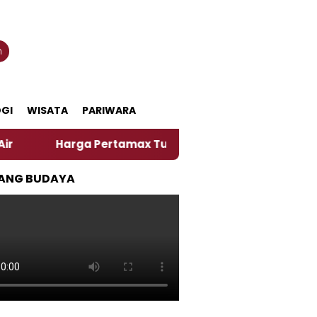
n
GI
WISATA
PARIWARA
Harga Pertamax Turun Per Hari Ini, Segini Harganya
ANG BUDAYA