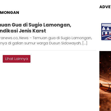
ADVE
LAMONGAN
Adinda
uan Gua di Sugio Lamongan,
D
indikasi Jenis Karst
ranews.co, News – Temuan gua di Sugio Lamongan,
tnya di galian sumur warga Dusun Sidowayah, […]
Lihat Lainnya