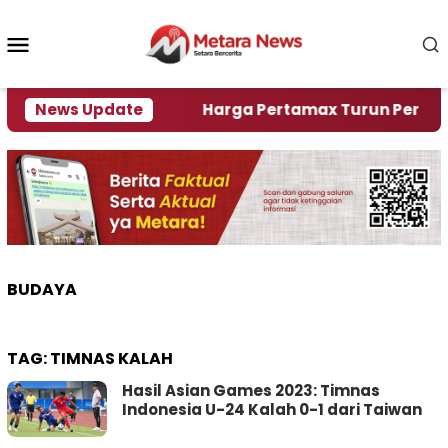
Loncat
ke
Menu
konten
Mobile
ami Krisi Air
News Update
Harga Pertamax Turun Per Hari Ini,
BUDAYA
TAG:
TIMNAS KALAH
Hasil Asian Games 2023: Timnas
Indonesia U-24 Kalah 0-1 dari Taiwan