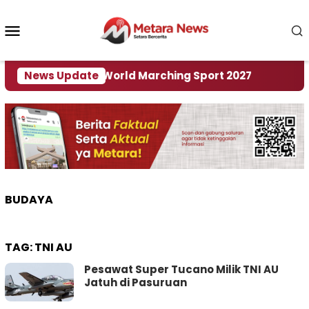
Loncat
ke
Menu
konten
Mobile
 Tuan Rumah World Marching Sport 2027
News Update
‎Soal R
BUDAYA
TAG:
TNI AU
Pesawat Super Tucano Milik TNI AU
Jatuh di Pasuruan