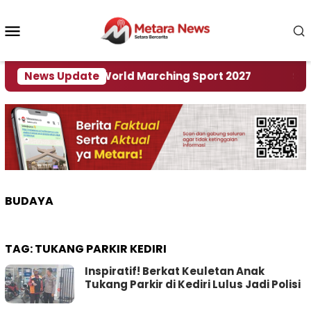
Loncat
ke
Menu
konten
Mobile
 Tuan Rumah World Marching Sport 2027
News Update
‎Soal R
BUDAYA
TAG:
TUKANG PARKIR KEDIRI
Inspiratif! Berkat Keuletan Anak
Tukang Parkir di Kediri Lulus Jadi Polisi