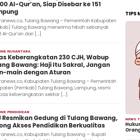
000 Al-Qur’an, Siap Disebar ke 151
mpung
TIPS
ranews.co, Tulang Bawang – Pemerintah Kabupaten
kab) Tulang Bawang menerima hibah sebanyak
0 Al-Qur’an dari […]
INE
,
NUSANTARA
Moch
as Keberangkatan 230 CJH, Wabup
Hadi
ang Bawang: Haji Itu Sakral, Jangan
n-main dengan Aturan
ranews.co, Kabupaten Tulang Bawang – Pemerintah
paten (Pemkab) Tulang Bawang, Lampung, resmi
pas keberangkatan sekitar […]
INE
,
PENDIDIKAN
Moch
 Resmikan Gedung di Tulang Bawang,
Hadi
NEWS
,
T
Hukum
ong Akses Pendidikan Berkualitas
Oran
ranews.co, Kabupaten Tulang Bawang — Bupati