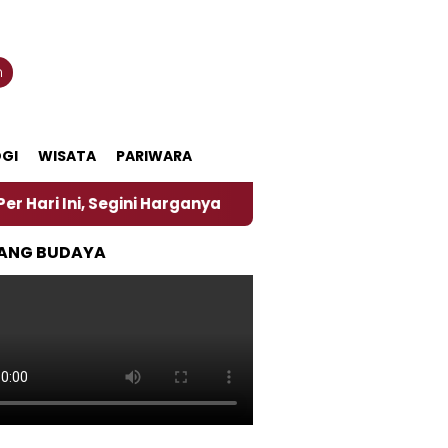
n
GI
WISATA
PARIWARA
i Harganya
‎Nasirun Maestro Lukis Pemadu Tradisi
ANG BUDAYA