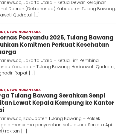
anews.co, Jakarta Utara – Ketua Dewan Kerajinan
onal Daerah (Dekranasda) Kabupaten Tulang Bawang,
nawati Qudrotul, […]
INE
,
NEWS
,
NUSANTARA
Moch
ornas Posyandu 2025, Tulang Bawang
Hadi
uhkan Komitmen Perkuat Kesehatan
uarga
ranews.co, Jakarta Utara – Ketua Tim Pembina
andu Kabupaten Tulang Bawang, Herlinawati Qudrotul,
hadiri Rapat […]
INE
,
NEWS
,
NUSANTARA
Moch
ga Tulang Bawang Serahkan Senpi
Hadi
itan Lewat Kepala Kampung ke Kantor
si
ranews.co, Kabupaten Tulang Bawang – Polsek
gala menerima penyerahan satu pucuk Senjata Api
i) rakitan […]