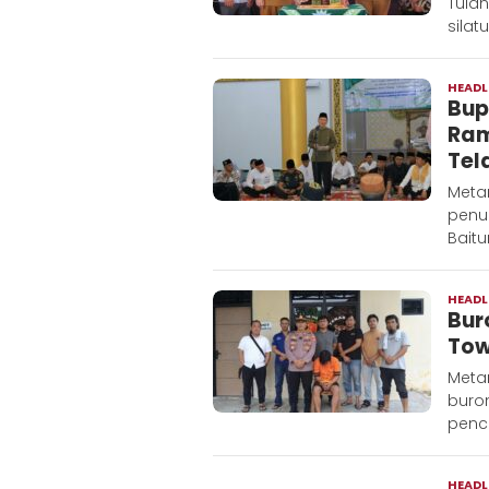
Tula
silat
HEADL
Bup
Ram
Tel
Meta
penu
Bait
HEADL
Bur
Tow
Meta
buro
pencu
HEADL