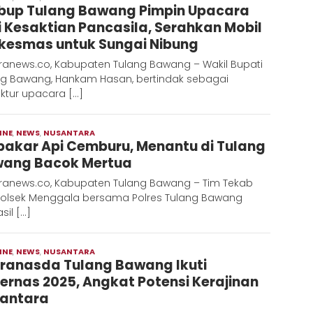
up Tulang Bawang Pimpin Upacara
Hadi
i Kesaktian Pancasila, Serahkan Mobil
kesmas untuk Sungai Nibung
ranews.co, Kabupaten Tulang Bawang – Wakil Bupati
ng Bawang, Hankam Hasan, bertindak sebagai
ktur upacara […]
INE
,
NEWS
,
NUSANTARA
Moch
bakar Api Cemburu, Menantu di Tulang
Hadi
ang Bacok Mertua
ranews.co, Kabupaten Tulang Bawang – Tim Tekab
Polsek Menggala bersama Polres Tulang Bawang
sil […]
INE
,
NEWS
,
NUSANTARA
Moch
ranasda Tulang Bawang Ikuti
Hadi
ernas 2025, Angkat Potensi Kerajinan
antara