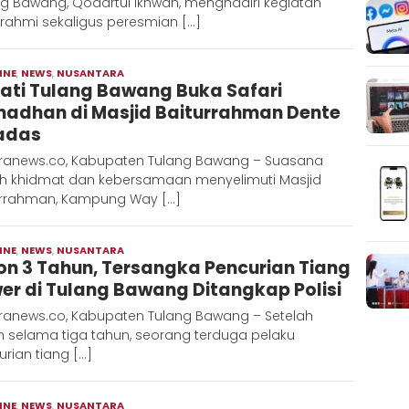
ng Bawang, Qodartul Ikhwan, menghadiri kegiatan
urahmi sekaligus peresmian […]
INE
,
NEWS
,
NUSANTARA
Moch
ati Tulang Bawang Buka Safari
Hadi
adhan di Masjid Baiturrahman Dente
adas
ranews.co, Kabupaten Tulang Bawang – Suasana
h khidmat dan kebersamaan menyelimuti Masjid
urrahman, Kampung Way […]
INE
,
NEWS
,
NUSANTARA
Moch
on 3 Tahun, Tersangka Pencurian Tiang
Hadi
er di Tulang Bawang Ditangkap Polisi
ranews.co, Kabupaten Tulang Bawang – Setelah
n selama tiga tahun, seorang terduga pelaku
rian tiang […]
INE
,
NEWS
,
NUSANTARA
Moch