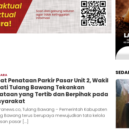
SEDA
WARA
Admin
at Penataan Parkir Pasar Unit 2, Wakil
Metaranews
ati Tulang Bawang Tekankan
ataan yang Tertib dan Berpihak pada
yarakat
ranews.co, Tulang Bawang – Pemerintah Kabupaten
ng Bawang terus berupaya mewujudkan tata kelola
san pasar […]