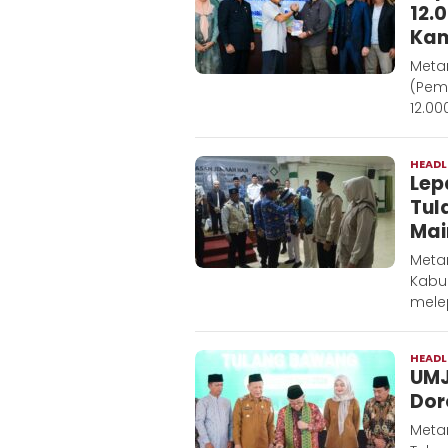
12.
Ka
Meta
(Pem
12.00
HEADL
Lep
Tul
Mai
Meta
Kabu
mele
HEADL
UMJ
Dor
Meta