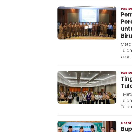
PARI
Pem
Per
unt
Biru
Meta
Tula
atas 
PARI
‎Ti
Tul
‎Met
Tula
Tula
HEADL
Bup