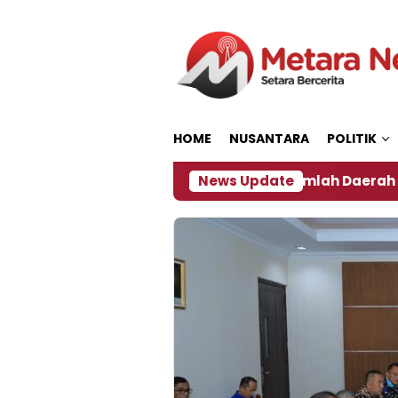
Loncat
ke
konten
HOME
NUSANTARA
POLITIK
Dampak El Nino, Sejumlah Daerah di Jember Alami Kr
News Update