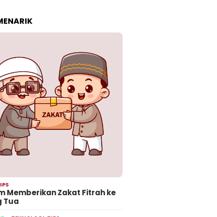
 MENARIK
IPS
 Memberikan Zakat Fitrah ke
g Tua