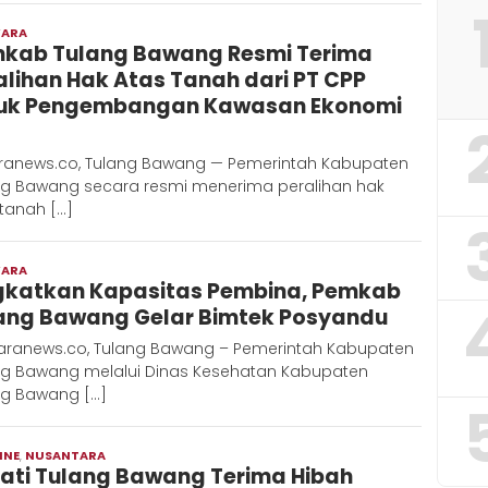
WARA
Admin
kab Tulang Bawang Resmi Terima
Metaranews
alihan Hak Atas Tanah dari PT CPP
uk Pengembangan Kawasan Ekonomi
ranews.co, Tulang Bawang — Pemerintah Kabupaten
ng Bawang secara resmi menerima peralihan hak
tanah […]
WARA
Admin
ngkatkan Kapasitas Pembina, Pemkab
Metaranews
ang Bawang Gelar Bimtek Posyandu ‎
aranews.co, Tulang Bawang – Pemerintah Kabupaten
ng Bawang melalui Dinas Kesehatan Kabupaten
ng Bawang […]
INE
,
NUSANTARA
Moch
ati Tulang Bawang Terima Hibah
Hadi