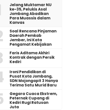
1
Jelang Muktamar NU
ke-35, Pelukis Asal
Jombang Abadikan
Para Muassis dalam
Kanvas
2
‎Soal Rencana Pinjaman
Daerah Pemkab
Jember, Ini Kata
Pengamat Kebijakan ‎
3
Faris Aditama Akhiri
Kontrak dengan Persik
Kediri
4
Ironi Pendidikan di
Pusat Kota Jombang,
SDN Mojongapit 3 Hanya
Terima Satu Murid Baru
5
‎Gegara Cuaca Ekstrem,
Peternak Cupang di
Kediri Rugi Ratusan
Juta