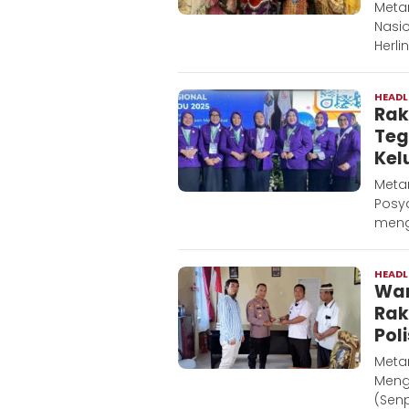
Metar
Nasi
Herli
HEADL
Rak
Teg
Kel
Meta
Posy
meng
HEADL
War
Rak
Poli
Meta
Meng
(Senp