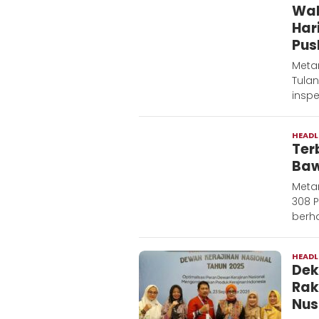
Wab
Har
Pus
Meta
Tula
inspe
HEADL
Ter
Baw
Meta
308 
berha
HEADL
Dek
Rak
Nus