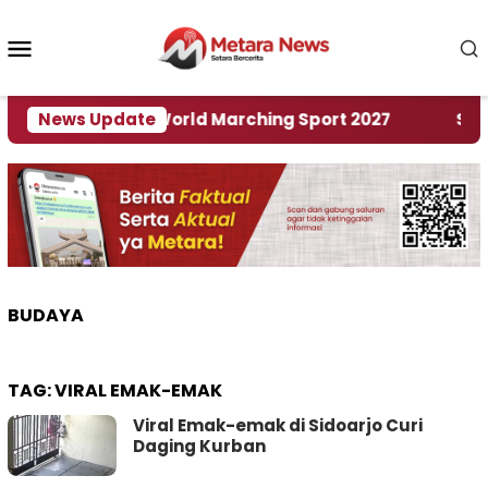
Loncat
ke
Menu
konten
Mobile
 Tuan Rumah World Marching Sport 2027
News Update
‎Soal R
BUDAYA
TAG:
VIRAL EMAK-EMAK
Viral Emak-emak di Sidoarjo Curi
Daging Kurban