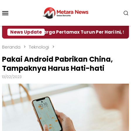
Loncat
ke
Menu
konten
Mobile
News Update
Harga Pertamax Turun Per Hari Ini, Segini Harga
Beranda
Teknologi
Pakai Android Pabrikan China,
Tampaknya Harus Hati-hati
13/02/2023