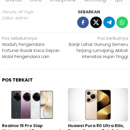
android
China
Smartphone
Technologi
Tips
Penulis: AP Pujie
SEBARKAN
Editor: Admin
Navigasi
Pos sebelumnya
Pos berikutnya
Waduh, Pengendara
Banjir Lahar Gunung Semeru
pos
Fortuner Rusak Kaca Depan
Terjang Lumajang, Akibat
Mobil Pengendara Lain
Intensitas Hujan Tinggi
POS TERKAIT
Realme 15 Pro Siap
Huawei Pura 80 Ultra Rilis,