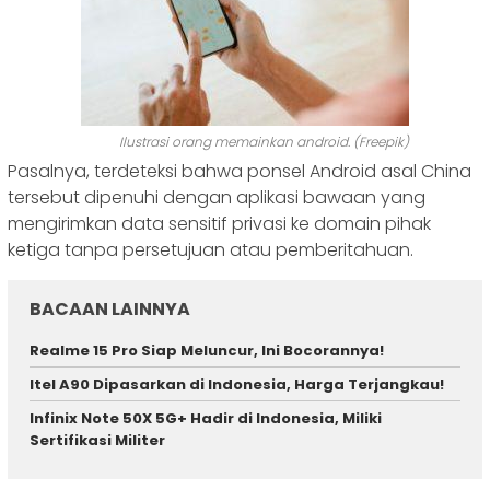
Ilustrasi orang memainkan android. (Freepik)
Pasalnya, terdeteksi bahwa ponsel Android asal China
tersebut dipenuhi dengan aplikasi bawaan yang
mengirimkan data sensitif privasi ke domain pihak
ketiga tanpa persetujuan atau pemberitahuan.
BACAAN LAINNYA
Realme 15 Pro Siap Meluncur, Ini Bocorannya!
Itel A90 Dipasarkan di Indonesia, Harga Terjangkau!
Infinix Note 50X 5G+ Hadir di Indonesia, Miliki
Sertifikasi Militer