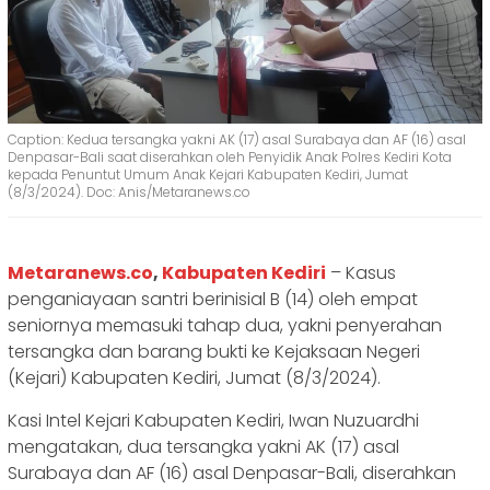
Caption: Kedua tersangka yakni AK (17) asal Surabaya dan AF (16) asal
Denpasar-Bali saat diserahkan oleh Penyidik Anak Polres Kediri Kota
kepada Penuntut Umum Anak Kejari Kabupaten Kediri, Jumat
(8/3/2024). Doc: Anis/Metaranews.co
Metaranews.co
,
Kabupaten Kediri
– Kasus
penganiayaan santri berinisial B (14) oleh empat
seniornya memasuki tahap dua, yakni penyerahan
tersangka dan barang bukti ke Kejaksaan Negeri
(Kejari) Kabupaten Kediri, Jumat (8/3/2024).
Kasi Intel Kejari Kabupaten Kediri, Iwan Nuzuardhi
mengatakan, dua tersangka yakni AK (17) asal
Surabaya dan AF (16) asal Denpasar-Bali, diserahkan