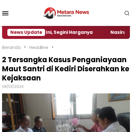
Loncat
ke
Menu
konten
Mobile
 Per Hari Ini, Segini Harganya
News Update
‎Nasirun Maestro 
Beranda
Headline
2 Tersangka Kasus Penganiayaan
Maut Santri di Kediri Diserahkan ke
Kejaksaan
08/03/2024