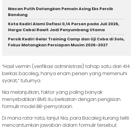
Macan Putih Datangkan Pemain Asing Eks Persib
Bandung
Kota Kediri Alami Deflasi 0,14 Persen pada Juli 2026,
Harga Cabai Rawit Jadi Penyumbang Utama
Persik Kediri Gelar Training Camp dan Uji Coba di Solo,
Fokus Matangkan Persiapan Musim 2026-2027
“Hasil vermin (verifikasi administrasi) tahap satu dari 414
berkas bacaleg, hanya enam persen yang memenuhi
syarat,” tuturnya.
Nia melanjutkan, faktor yang paling banyak
menyebabkan BMS itu berkaitan dengan pengisian
formulir model BB-pernyataan.
Di mana rata-rata, lanjut Nia, para Bacaleg kurang teliti
mencantumkan jawaban dalam formulir tersebut.