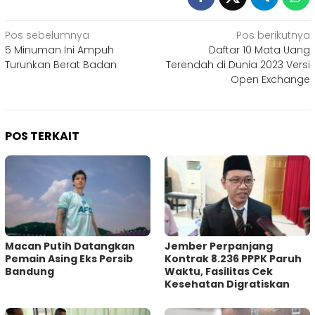
Navigasi
Pos sebelumnya
Pos berikutnya
5 Minuman Ini Ampuh
Daftar 10 Mata Uang
pos
Turunkan Berat Badan
Terendah di Dunia 2023 Versi
Open Exchange
POS TERKAIT
Macan Putih Datangkan
Jember Perpanjang
Pemain Asing Eks Persib
Kontrak 8.236 PPPK Paruh
Bandung
Waktu, Fasilitas Cek
Kesehatan Digratiskan