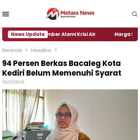
Loncat
ke
Menu
konten
Mobile
rah di Jember Alami Krisi Air
News Update
Harga Pertamax Tur
Beranda
Headline
94 Persen Berkas Bacaleg Kota
Kediri Belum Memenuhi Syarat
05/07/2023