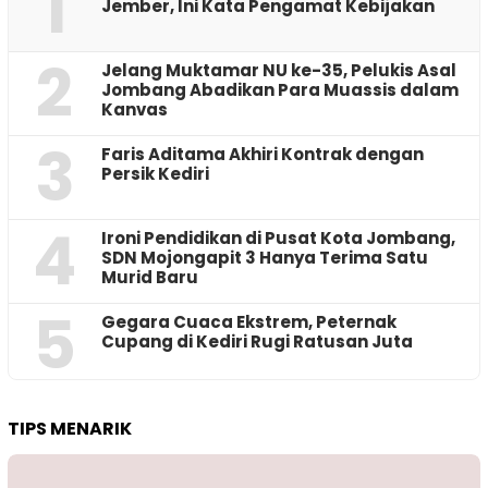
1
Jember, Ini Kata Pengamat Kebijakan ‎
2
Jelang Muktamar NU ke-35, Pelukis Asal
Jombang Abadikan Para Muassis dalam
Kanvas
3
Faris Aditama Akhiri Kontrak dengan
Persik Kediri
4
Ironi Pendidikan di Pusat Kota Jombang,
SDN Mojongapit 3 Hanya Terima Satu
Murid Baru
5
‎Gegara Cuaca Ekstrem, Peternak
Cupang di Kediri Rugi Ratusan Juta
TIPS MENARIK