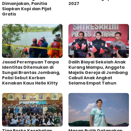
Dimanjakan, Panitia
2027
Siapkan Kopi dan Pijat
Gratis
Jasad Perempuan Tanpa
Dalih Biayai Sekolah Anak
Identitas Ditemukan di
Kurang Mampu, Anggota
Sungai Brantas Jombang,
Majelis Gereja di Jombang
Polisi Sebut Korban
Cabuli Anak Angkat
Kenakan Kaus Hello Kitty
Selama Empat Tahun
Tiga Posko Kesehatan
Macan Putih Datangkan