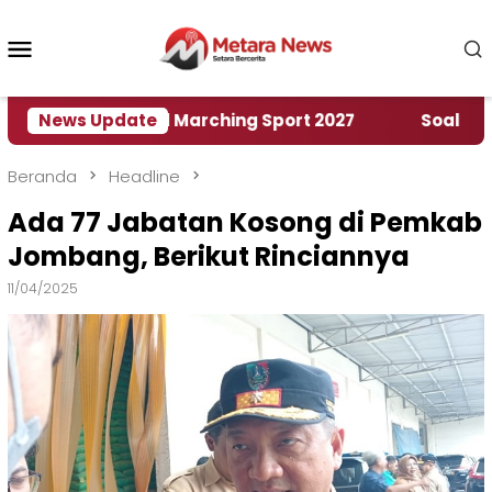
Loncat
ke
Menu
konten
Mobile
ah World Marching Sport 2027
News Update
‎Soal Rencana Pi
Beranda
Headline
Ada 77 Jabatan Kosong di Pemkab
Jombang, Berikut Rinciannya
11/04/2025