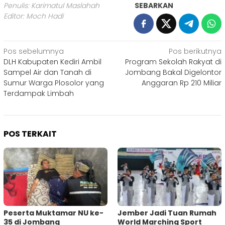
Penulis: Karimatul Maslahah
SEBARKAN
Editor: Moch Hadi
Navigasi
Pos sebelumnya
Pos berikutnya
DLH Kabupaten Kediri Ambil
Program Sekolah Rakyat di
pos
Sampel Air dan Tanah di
Jombang Bakal Digelontor
Sumur Warga Plosolor yang
Anggaran Rp 210 Miliar
Terdampak Limbah
POS TERKAIT
Peserta Muktamar NU ke-
Jember Jadi Tuan Rumah
35 di Jombang
World Marching Sport