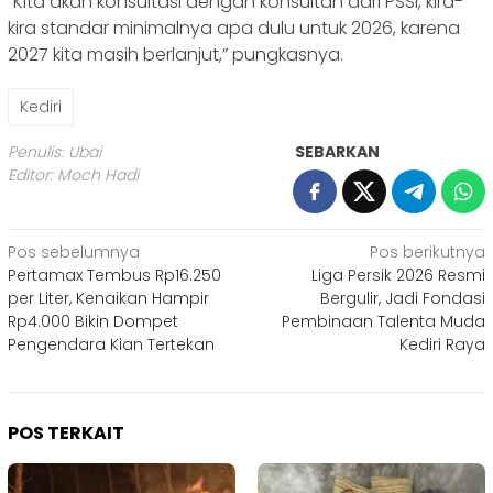
“Kita akan konsultasi dengan konsultan dari PSSI, kira-
kira standar minimalnya apa dulu untuk 2026, karena
2027 kita masih berlanjut,” pungkasnya.
Kediri
Penulis: Ubai
SEBARKAN
Editor: Moch Hadi
Navigasi
Pos sebelumnya
Pos berikutnya
Pertamax Tembus Rp16.250
Liga Persik 2026 Resmi
pos
per Liter, Kenaikan Hampir
Bergulir, Jadi Fondasi
Rp4.000 Bikin Dompet
Pembinaan Talenta Muda
Pengendara Kian Tertekan
Kediri Raya
POS TERKAIT