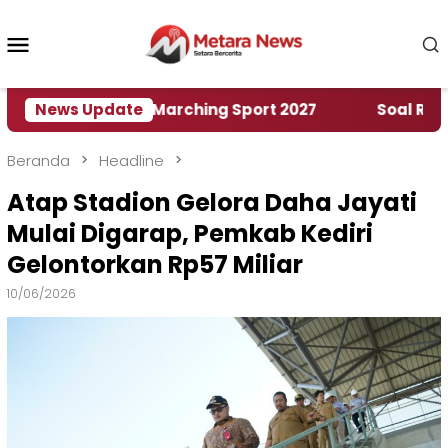
Loncat
ke
Menu
konten
Mobile
umah World Marching Sport 2027
News Update
‎Soal Rencana 
Beranda
Headline
Atap Stadion Gelora Daha Jayati
Mulai Digarap, Pemkab Kediri
Gelontorkan Rp57 Miliar
10/06/2026