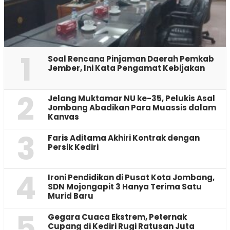
1
‎Soal Rencana Pinjaman Daerah Pemkab
Jember, Ini Kata Pengamat Kebijakan ‎
2
Jelang Muktamar NU ke-35, Pelukis Asal
Jombang Abadikan Para Muassis dalam
Kanvas
3
Faris Aditama Akhiri Kontrak dengan
Persik Kediri
4
Ironi Pendidikan di Pusat Kota Jombang,
SDN Mojongapit 3 Hanya Terima Satu
Murid Baru
5
‎Gegara Cuaca Ekstrem, Peternak
Cupang di Kediri Rugi Ratusan Juta