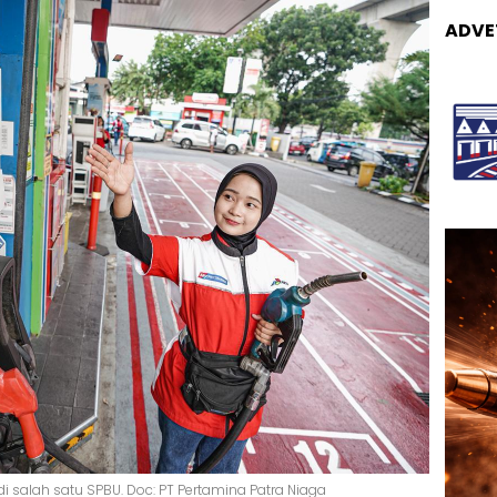
ADVE
i salah satu SPBU. Doc: PT Pertamina Patra Niaga