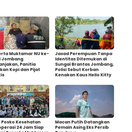
erta Muktamar NU ke-
Jasad Perempuan Tanpa
di Jombang
Identitas Ditemukan di
njakan, Panitia
Sungai Brantas Jombang,
kan Kopi dan Pijat
Polisi Sebut Korban
is
Kenakan Kaus Hello Kitty
a Posko Kesehatan
Macan Putih Datangkan
operasi 24 Jam Siap
Pemain Asing Eks Persib