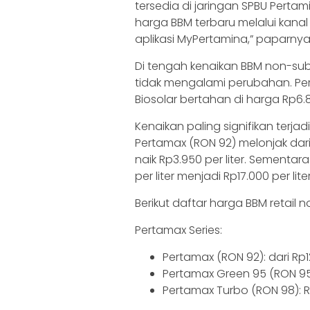
tersedia di jaringan SPBU Pert
harga BBM terbaru melalui kanal
aplikasi MyPertamina,” paparnya
Di tengah kenaikan BBM non-sub
tidak mengalami perubahan. Perta
Biosolar bertahan di harga Rp6.80
Kenaikan paling signifikan terj
Pertamax (RON 92) melonjak dari R
naik Rp3.950 per liter. Sementar
per liter menjadi Rp17.000 per lit
Berikut daftar harga BBM retail n
Pertamax Series:
Pertamax (RON 92): dari Rp12.
Pertamax Green 95 (RON 95): 
Pertamax Turbo (RON 98): Rp