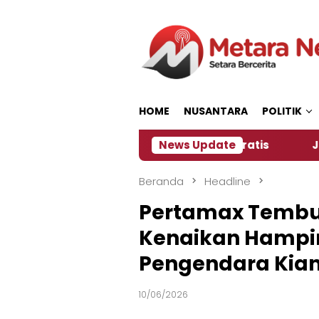
Loncat
ke
konten
HOME
NUSANTARA
POLITIK
ia Siapkan Kopi dan Pijat Gratis
News Update
Jember Jadi T
Beranda
Headline
Pertamax Tembus 
Kenaikan Hampir
Pengendara Kian
10/06/2026