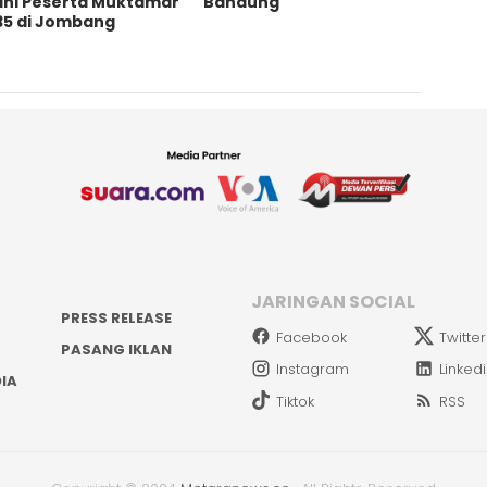
ani Peserta Muktamar
Bandung
35 di Jombang
JARINGAN SOCIAL
PRESS RELEASE
Facebook
Twitter
PASANG IKLAN
Instagram
Linked
IA
Tiktok
RSS