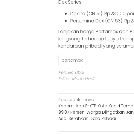
Dex Series:
Dexlite (CN 51): Rp23.000 per 
Pertamina Dex (CN 53): Rp24.
Lonjakan harga Pertamax dan P
langsung terhadap biaya trans
kendaraan pribadi yang selama 
pertamax
Penulis: Ubai
Editor: Moch Hadi
Navigasi
Pos sebelumnya
Kepemilikan E-KTP Kota Kediri Tem
pos
99,87 Persen, Warga Diingatkan Ja
Asal Serahkan Data Pribadi