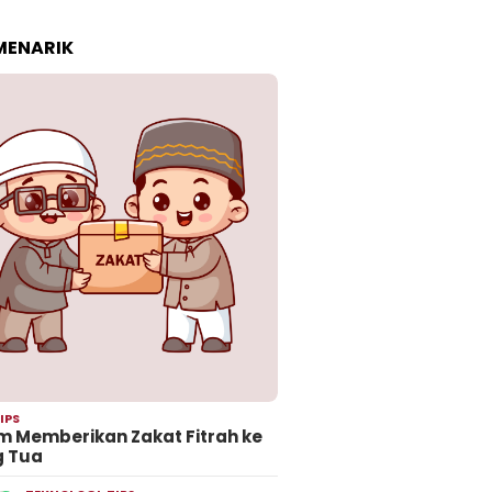
 MENARIK
IPS
 Memberikan Zakat Fitrah ke
g Tua