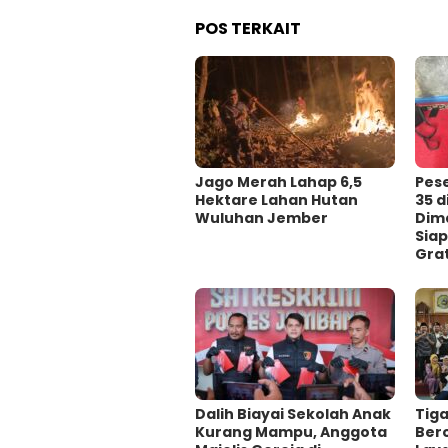
POS TERKAIT
Jago Merah Lahap 6,5
Pes
Hektare Lahan Hutan
35 
Wuluhan Jember
Dima
Siap
Grat
Dalih Biayai Sekolah Anak
Tig
Kurang Mampu, Anggota
Ber