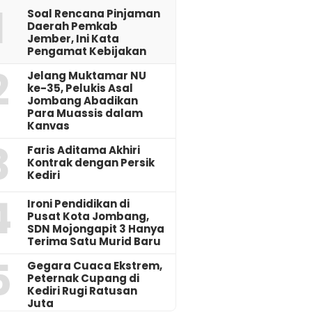
1
‎Soal Rencana Pinjaman
Daerah Pemkab
Jember, Ini Kata
Pengamat Kebijakan ‎
2
Jelang Muktamar NU
ke-35, Pelukis Asal
Jombang Abadikan
Para Muassis dalam
Kanvas
3
Faris Aditama Akhiri
Kontrak dengan Persik
Kediri
4
Ironi Pendidikan di
Pusat Kota Jombang,
SDN Mojongapit 3 Hanya
Terima Satu Murid Baru
5
‎Gegara Cuaca Ekstrem,
Peternak Cupang di
Kediri Rugi Ratusan
Juta