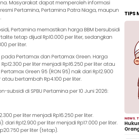
amina. Masyarakat dapat memperoleh informasi
 resmi Pertamina, Pertamina Patra Niaga, maupun
TIPS
.
sidi, Pertamina memastikan harga BBM bersubsidi
lite tetap dijual Rp10.000 per liter, sedangkan
0 per liter.
adi pada Pertamax dan Pertamax Green. Harga
p12.300 per liter menjadi Rp16.250 per liter atau
a Pertamax Green 95 (RON 95) naik dari Rp12.900
er atau bertambah Rp4.100 per liter.
on-subsidi di SPBU Pertamina per 10 Juni 2026:
300 per liter menjadi Rp16.250 per liter.
NEWS
,
T
dari Rp12.900 per liter menjadi Rp17.000 per liter.
Hukum
Oran
20.750 per liter (tetap).