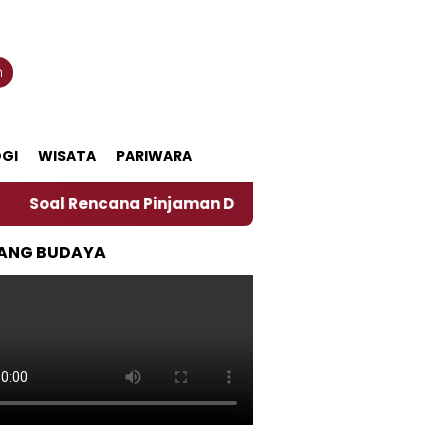
n
GI
WISATA
PARIWARA
cana Pinjaman Daerah Pemkab Jember, Ini Kata Pengama
ANG BUDAYA