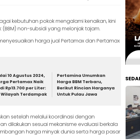
agai kebutuhan pokok mengalami kenaikan, kini
k (BBM) non-subsidi yang melonjak tajam.
 menyesuaikan harga jual Pertamax dan Pertamax
lai 10 Agustus 2024,
Pertamina Umumkan
SEDA
rga Pertamax Naik
Harga BBM Terbaru,
di Rp13.700 per Liter:
Berikut Rincian Harganya
i Wilayah Terdampak
Untuk Pulau Jawa
skan setelah melalui koordinasi dengan
dan dilakukan sesuai mekanisme evaluasi berkala
bangan harga minyak dunia serta harga pasar