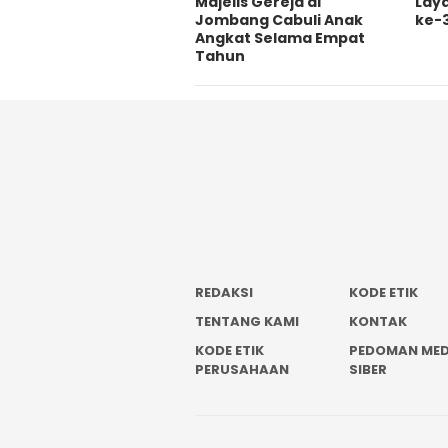
Majelis Gereja di
Lay
Jombang Cabuli Anak
ke-
Angkat Selama Empat
Tahun
REDAKSI
KODE ETIK
TENTANG KAMI
KONTAK
KODE ETIK
PEDOMAN MED
PERUSAHAAN
SIBER