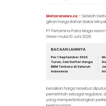
Metaranews.co
– Setelah berb
giliran harga Bahan Bakar Minya
PT Pertamina Patra Niaga resmi
Green mulai 10 Juni 2026.
BACAAN LAINNYA
Per 1 September 2024
Mu
Turun, Cek Daftar Harga
Ha
BBM Terbaru di Seluruh
Ja
Indonesia
In
Kenaikan harga tersebut diputu
pemerintah sebagai regulator, 
yang mempertimbangkan perkem
keekonomian.