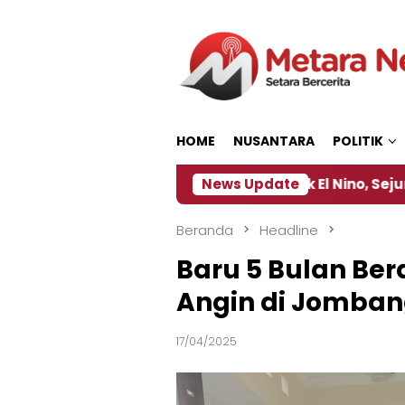
Loncat
ke
konten
HOME
NUSANTARA
POLITIK
Kebijakan ‎
Dampak El Nino, Sejumlah Daerah di J
News Update
Beranda
Headline
Baru 5 Bulan Ber
Angin di Jombang
17/04/2025