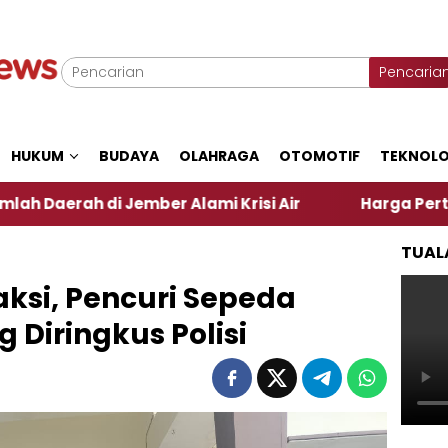
Pencaria
HUKUM
BUDAYA
OLAHRAGA
OTOMOTIF
TEKNOLO
ember Alami Krisi Air
Harga Pertamax Turun Per H
TUAL
aksi, Pencuri Sepeda
 Diringkus Polisi