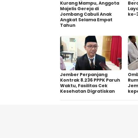
Kurang Mampu, Anggota
Ber
Majelis Gereja di
Lay
Jombang Cabuli Anak
ke-
Angkat Selama Empat
Tahun
Jember Perpanjang
Omb
Kontrak 8.236 PPPK Paruh
Ruma
Waktu, Fasilitas Cek
Jem
Kesehatan Digratiskan
kep