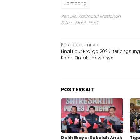
Jombang
Penulis: Karimatul Maslahah
Editor: Moch Hadi
Navigasi
Pos sebelumnya
Final Four Proliga 2025 Berlangsung
pos
Kediri, Simak Jadwalnya
POS TERKAIT
Dalih Biayai Sekolah Anak
Tig