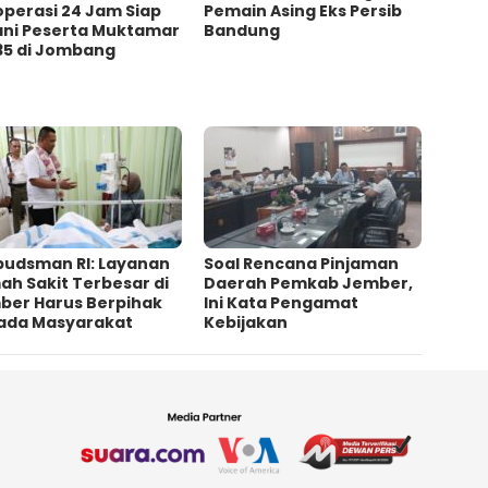
operasi 24 Jam Siap
Pemain Asing Eks Persib
ani Peserta Muktamar
Bandung
35 di Jombang
udsman RI: Layanan
‎Soal Rencana Pinjaman
h Sakit Terbesar di
Daerah Pemkab Jember,
ber Harus Berpihak
Ini Kata Pengamat
ada Masyarakat
Kebijakan ‎