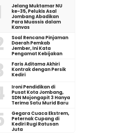
1
Jelang Muktamar NU
ke-35, Pelukis Asal
Jombang Abadikan
Para Muassis dalam
Kanvas
2
‎Soal Rencana Pinjaman
Daerah Pemkab
Jember, Ini Kata
Pengamat Kebijakan ‎
3
Faris Aditama Akhiri
Kontrak dengan Persik
Kediri
4
Ironi Pendidikan di
Pusat Kota Jombang,
SDN Mojongapit 3 Hanya
Terima Satu Murid Baru
5
‎Gegara Cuaca Ekstrem,
Peternak Cupang di
Kediri Rugi Ratusan
Juta