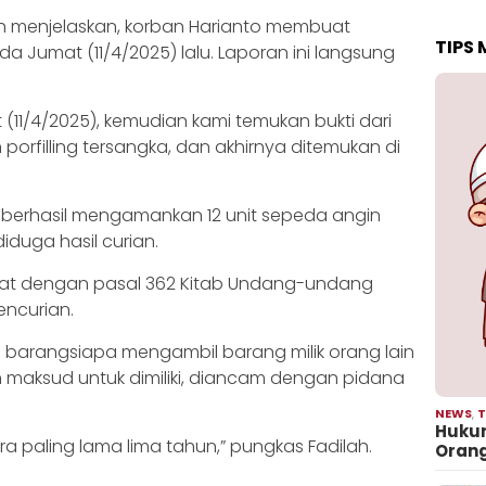
ah menjelaskan, korban Harianto membuat
TIPS
a Jumat (11/4/2025) lalu. Laporan ini langsung
(11/4/2025), kemudian kami temukan bukti dari
porfilling tersangka, dan akhirnya ditemukan di
i berhasil mengamankan 12 unit sepeda angin
iduga hasil curian.
erat dengan pasal 362 Kitab Undang-undang
encurian.
 barangsiapa mengambil barang milik orang lain
aksud untuk dimiliki, diancam dengan pidana
NEWS
,
T
Hukum
 paling lama lima tahun,” pungkas Fadilah.
Oran