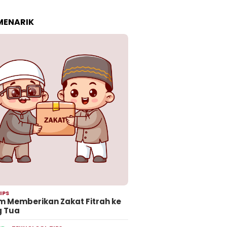
 MENARIK
IPS
 Memberikan Zakat Fitrah ke
g Tua