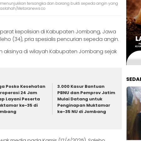
 menunjukkan tersangka dan barang bukti sepeda angin yang
l Maslahah/Metaranews.co
parat kepolisian di Kabupaten Jombang, Jawa
aleho (34), pria spesialis pencurian sepeda angin.
an aksinya di wilayah Kabupaten Jombang sejak
SEDA
ga Posko Kesehatan
3.000 Kasur Bantuan
roperasi 24 Jam
PBNU dan Pemprov Jatim
ap Layani Peserta
Mulai Datang untuk
ktamar ke-35 di
Penginapan Muktamar
ombang
ke-35 NU di Jombang
awak media pada Kamis (17/4/2025), Saleho