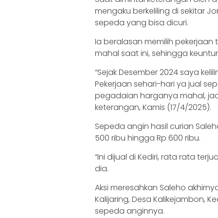
mengaku berkeliling di sekitar
sepeda yang bisa dicuri.
Ia beralasan memilih pekerjaan
mahal saat ini, sehingga keuntu
“Sejak Desember 2024 saya kelil
Pekerjaan sehari-hari ya jual sep
pegadaian harganya mahal, jadi h
keterangan, Kamis (17/4/2025).
Sepeda angin hasil curian Saleho
500 ribu hingga Rp 600 ribu.
“Ini dijual di Kediri, rata rata te
dia.
Aksi meresahkan Saleho akhirnya
Kalijaring, Desa Kalikejambon,
sepeda anginnya.