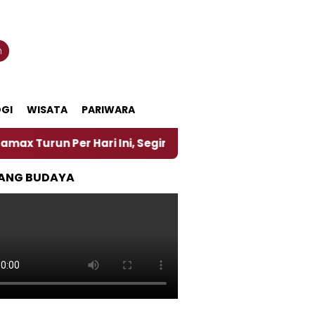
n
GI
WISATA
PARIWARA
ari Ini, Segini Harganya
‎Nasirun Maestro Lukis 
ANG BUDAYA