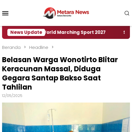
Loncat
ke
Menu
konten
Mobile
 Rumah World Marching Sport 2027
News Update
‎Soal Rencan
Beranda
Headline
Belasan Warga Wonotirto Blitar
Keracunan Massal, Diduga
Gegara Santap Bakso Saat
Tahlilan
12/05/2025