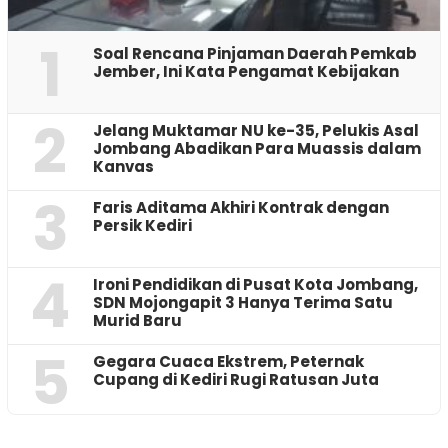
1
‎Soal Rencana Pinjaman Daerah Pemkab
Jember, Ini Kata Pengamat Kebijakan ‎
2
Jelang Muktamar NU ke-35, Pelukis Asal
Jombang Abadikan Para Muassis dalam
Kanvas
3
Faris Aditama Akhiri Kontrak dengan
Persik Kediri
4
Ironi Pendidikan di Pusat Kota Jombang,
SDN Mojongapit 3 Hanya Terima Satu
Murid Baru
5
‎Gegara Cuaca Ekstrem, Peternak
Cupang di Kediri Rugi Ratusan Juta