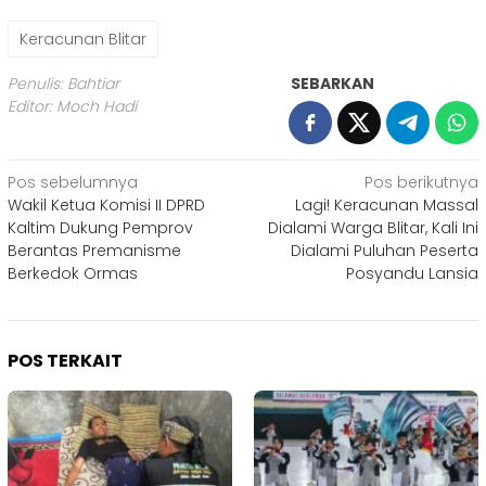
Keracunan Blitar
Penulis: Bahtiar
SEBARKAN
Editor: Moch Hadi
Navigasi
Pos sebelumnya
Pos berikutnya
Wakil Ketua Komisi II DPRD
Lagi! Keracunan Massal
pos
Kaltim Dukung Pemprov
Dialami Warga Blitar, Kali Ini
Berantas Premanisme
Dialami Puluhan Peserta
Berkedok Ormas
Posyandu Lansia
POS TERKAIT