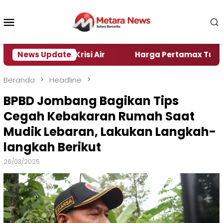
Loncat
ke
Menu
konten
Mobile
r Alami Krisi Air
News Update
Harga Pertamax Turun Per Hari 
Beranda
Headline
BPBD Jombang Bagikan Tips
Cegah Kebakaran Rumah Saat
Mudik Lebaran, Lakukan Langkah-
langkah Berikut
26/03/2025