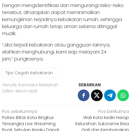
Dengan mengidentifikasi dan mengurangi risiko-risiko
tersebut, diharapkan dapat meminimalkan
kemungkinan terjadinya kebakaran rumah, sehingga
keluarga dan rumah tetap aman selama ditinggal
mudik.
“Jika terjadi kebakaran atau gangguan lainnya,
silahkan menghubungi, kami siap melayani 24
jam,” pungkasnya.
Tips Cegah Kebakaran
Penulis: Karimatul Maslahah
SEBARKAN
Editor: Moch Hadi
Navigasi
Pos sebelumnya
Pos berikutnya
Polres Blitar Kota Ringkus
Wali Kota Kediri Harap
pos
Tersangka Live Streaming
Kelurahan Sukorame Bisa
Bugil, Sebulan Ngaku Dapat
Gali dan Kembangkan