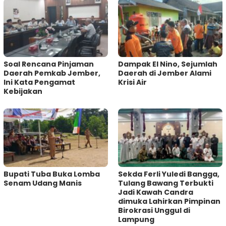
‎Soal Rencana Pinjaman
Dampak El Nino, Sejumlah
Daerah Pemkab Jember,
Daerah di Jember Alami
Ini Kata Pengamat
Krisi Air
Kebijakan ‎
Bupati Tuba Buka Lomba
Sekda Ferli Yuledi Bangga,
Senam Udang Manis
Tulang Bawang Terbukti
Jadi Kawah Candra
dimuka Lahirkan Pimpinan
Birokrasi Unggul di
Lampung