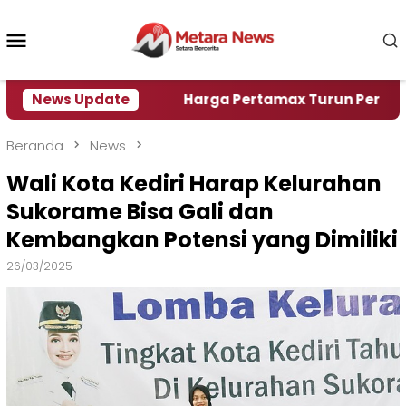
Loncat
ke
Menu
konten
Mobile
Krisi Air
News Update
Harga Pertamax Turun Per Hari Ini, Seg
Beranda
News
Wali Kota Kediri Harap Kelurahan
Sukorame Bisa Gali dan
Kembangkan Potensi yang Dimiliki
26/03/2025