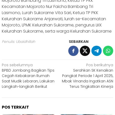
Mojoroto Bambang Tri Lasmono, Ketua TP PKK
Kecamatan Mojoroto Nur Faicha Bambang Tri
Lasmono, Lurah Sukorame Vita Sari, Ketua TP PKK
Kelurahan Sukorame Anjarwati, lurah se-Kecamatan
Mojoroto, LPMK Kelurahan Sukorame, pengurus LKK
Kelurahan Sukorame, serta warga Kelurahan Sukorame
Penulis: Ubaidhillah
SEBARKAN
Navigasi
Pos sebelumnya
Pos berikutnya
BPBD Jombang Bagikan Tips
Serahkan SK Kenaikan
pos
Cegah Kebakaran Rumah
Pangkat Periode 1 April 2025,
Saat Mudik Lebaran, Lakukan
Mbak Vinanda Ingatkan ASN
Langkah-langkah Berikut
Terus Tingkatkan Kinerja
POS TERKAIT