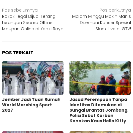
Navigasi
Pos sebelumnya
Pos berikutnya
Rokok Ilegal Dijual Terang-
Malam Minggu Makin Manis
pos
terangan Secara Offline
Ditemani Konser Spesial
Maupun Online di Kediri Raya
Slank Live di GTV!
POS TERKAIT
Jember Jadi Tuan Rumah
Jasad Perempuan Tanpa
World Marching Sport
Identitas Ditemukan di
2027
Sungai Brantas Jombang,
Polisi Sebut Korban
Kenakan Kaus Hello Kitty