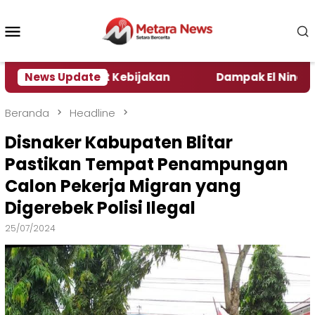
Loncat
ke
Menu
konten
Mobile
 Pengamat Kebijakan ‎
News Update
Dampak El Nino, Sejumlah D
Beranda
Headline
Disnaker Kabupaten Blitar
Pastikan Tempat Penampungan
Calon Pekerja Migran yang
Digerebek Polisi Ilegal
25/07/2024