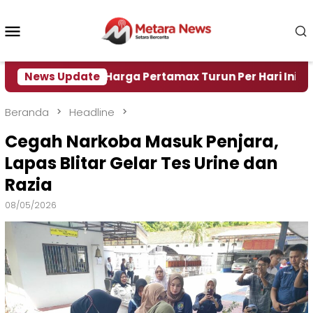
Loncat
ke
Menu
konten
Mobile
ir
News Update
Harga Pertamax Turun Per Hari Ini, Segini Har
Beranda
Headline
Cegah Narkoba Masuk Penjara,
Lapas Blitar Gelar Tes Urine dan
Razia
08/05/2026