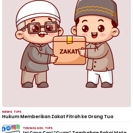
NEWS
,
TIPS
Hukum Memberikan Zakat Fitrah ke Orang Tua
TEKNOLOGI
,
TIPS
Ini Cara Cari “Cuan” Tambahan Pakai Meta