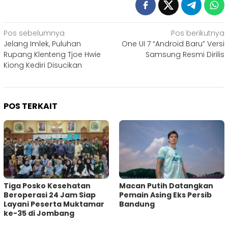
Navigasi
Pos sebelumnya
Pos berikutnya
Jelang Imlek, Puluhan
One UI 7 “Android Baru” Versi
pos
Rupang Klenteng Tjoe Hwie
Samsung Resmi Dirilis
Kiong Kediri Disucikan
POS TERKAIT
Tiga Posko Kesehatan
Macan Putih Datangkan
Beroperasi 24 Jam Siap
Pemain Asing Eks Persib
Layani Peserta Muktamar
Bandung
ke-35 di Jombang