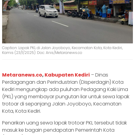
Caption: Lapak PKL di Jalan Joyoboyo, Kecamatan Kota, Kota Kediri,
Kamis (23/1/2025). Doc: Anis/Metaranews.co
Metaranews.co
,
Kabupaten Kediri
– Dinas
Perdagangan dan Perindustrian (Disperdagin) Kota
Kediri mengungkap ada puluhan Pedagang Kaki Lima
(PKL) yang membayar pungutan liar untuk sewa lapak
trotoar di sepanjang Jalan Joyoboyo, Kecamatan
Kota, Kota Kediri.
Penarikan uang sewa lapak trotoar PKL tersebut tidak
masuk ke bagain pendapatan Pemerintah Kota