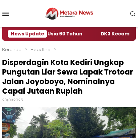
Loncat
ke
Menu
konten
Mobile
rpulang di Usia 60 Tahun
News Update
DK3 Kecam Vandalisme 
Beranda
Headline
Disperdagin Kota Kediri Ungkap
Pungutan Liar Sewa Lapak Trotoar
Jalan Joyoboyo, Nominalnya
Capai Jutaan Rupiah
23/01/2025