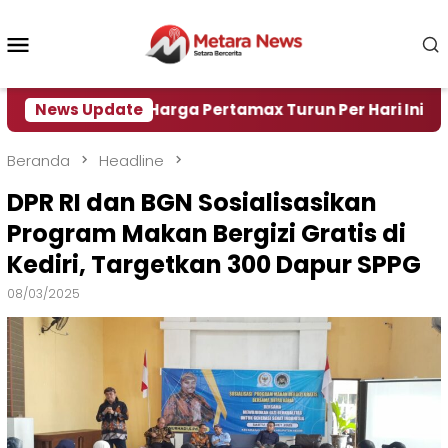
Loncat
ke
Menu
konten
Mobile
r
News Update
Harga Pertamax Turun Per Hari Ini, Segini Har
Beranda
Headline
DPR RI dan BGN Sosialisasikan
Program Makan Bergizi Gratis di
Kediri, Targetkan 300 Dapur SPPG
08/03/2025