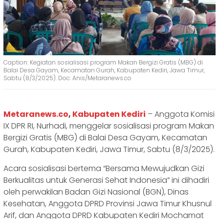
Caption: Kegiatan sosialisasi program Makan Bergizi Gratis (MBG) di
Balai Desa Gayam, Kecamatan Gurah, Kabupaten Kediri, Jawa Timur,
Sabtu (8/3/2025). Doc: Anis/Metaranews.co
Metaranews.co
,
Kabupaten Kediri
– Anggota Komisi
IX DPR RI, Nurhadi, menggelar sosialisasi program Makan
Bergizi Gratis (MBG) di Balai Desa Gayam, Kecamatan
Gurah, Kabupaten Kediri, Jawa Timur, Sabtu (8/3/2025).
Acara sosialisasi bertema “Bersama Mewujudkan Gizi
Berkualitas untuk Generasi Sehat Indonesia” ini dihadiri
oleh perwakilan Badan Gizi Nasional (BGN), Dinas
Kesehatan, Anggota DPRD Provinsi Jawa Timur Khusnul
Arif, dan Anggota DPRD Kabupaten Kediri Mochamat