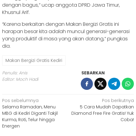
dengan bagus,” ucap anggota DPRD Jawa Timur,
Khusnul Arif.
“Karena berkaitan dengan Makan Bergizi Gratis ini
harapan besar kita adalah muncul generasi-generasi
yang produktif di masa yang akan datang,” pungkas
dia.
Makan Bergizi Gratis Kediri
Penulis: Anis
SEBARKAN
Editor: Moch Hadi
Navigasi
Pos sebelumnya
Pos berikutnya
Selama Ramadan, Menu
5 Cara Mudah Dapatkan
pos
MBG di Kediri Diganti Takjil
Diamond Free Fire Gratis! Yuk
Kurma, Roti, Telur hingga
Coba!
Energen