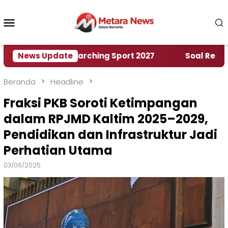
Loncat
ke
Menu
konten
Mobile
 World Marching Sport 2027
News Update
‎Soal Rencana Pinj
Beranda
Headline
Fraksi PKB Soroti Ketimpangan
dalam RPJMD Kaltim 2025–2029,
Pendidikan dan Infrastruktur Jadi
Perhatian Utama
03/06/2025