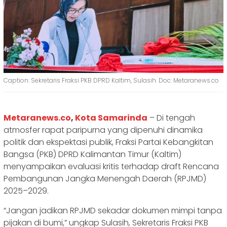
Caption: Sekretaris Fraksi PKB DPRD Kaltim, Sulasih. Doc: Metaranews.co
Metaranews.co
,
Kota Samarinda
– Di tengah
atmosfer rapat paripurna yang dipenuhi dinamika
politik dan ekspektasi publik, Fraksi Partai Kebangkitan
Bangsa (PKB) DPRD Kalimantan Timur (Kaltim)
menyampaikan evaluasi kritis terhadap draft Rencana
Pembangunan Jangka Menengah Daerah (RPJMD)
2025–2029.
“Jangan jadikan RPJMD sekadar dokumen mimpi tanpa
pijakan di bumi,” ungkap Sulasih, Sekretaris Fraksi PKB