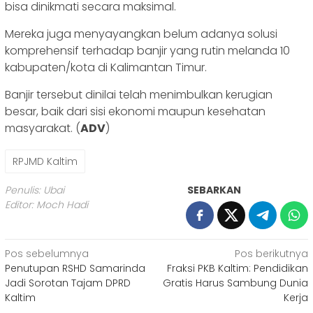
bisa dinikmati secara maksimal.
Mereka juga menyayangkan belum adanya solusi
komprehensif terhadap banjir yang rutin melanda 10
kabupaten/kota di Kalimantan Timur.
Banjir tersebut dinilai telah menimbulkan kerugian
besar, baik dari sisi ekonomi maupun kesehatan
masyarakat. (
ADV
)
RPJMD Kaltim
Penulis: Ubai
SEBARKAN
Editor: Moch Hadi
Navigasi
Pos sebelumnya
Pos berikutnya
Penutupan RSHD Samarinda
Fraksi PKB Kaltim: Pendidikan
pos
Jadi Sorotan Tajam DPRD
Gratis Harus Sambung Dunia
Kaltim
Kerja