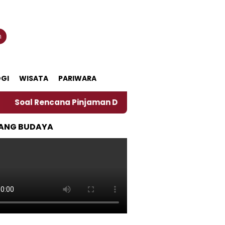
n
GI
WISATA
PARIWARA
ncana Pinjaman Daerah Pemkab Jember, Ini Kata Pengam
ANG BUDAYA