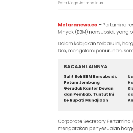
Patra Niaga Jatimbalinus
Metaranews.co
– Pertamina r
Minyak (BBM) nonsubsidi, yang ber
Dalam kebijakan terbaru ini, harg
Dex, mengalami penurunan, sem
BACAAN LAINNYA
Sulit Beli BBM Bersubsidi,
Us
Petani Jombang
Ha
Geruduk Kantor Dewan
Kl
dan Pemkab, Tuntut Ini
da
ke Bupati Mundjidah
A
Corporate Secretary Pertamina 
mengatakan penyesuaian harga