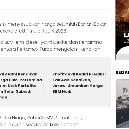
esmi menyesuaikan harga sejumlah Bahan Bakar
laku efektif mulai 1 Juni 2026.
a BBM jenis diesel, yakni Dexlite dan Pertamina
entara Pertamax Turbo mengalami kenaikan.
SEDA
ai Alami Kenaikan
Khofifah di Kediri Prediksi
rga BBM, Pertamina
Tak Ada Kenaikan,
aim Stok Pertalite
Jokowi Umumkan Harga
n Solar Subsidi
BBM Naik
man
Patra Niaga, Roberth MV Dumatubun,
 dilakukan secara berkala dengan