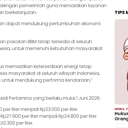
si dengan pemerintah guna memastikan layanan
TIPS
an berkelanjutan.
pkan dapat mendukung pertumbuhan ekonomi
an pasokan BBM tetap tersedia di seluruh
onesia, untuk memenuhi kebutuhan masyarakat
rus memastikan ketersediaan energi tetap
ses masyarakat di seluruh wilayah Indonesia,
as untuk mendukung performa kendaraan,”
idi Pertamina yang berlaku mulai 1 Juni 2026:
0 per liter menjadi Rp23.000 per liter.
NEWS
,
T
Hukum
Rp27.900 per liter menjadi Rp24.800 per liter.
Oran
2.300 per liter.