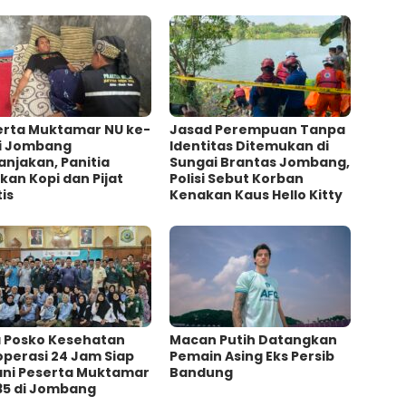
erta Muktamar NU ke-
Jasad Perempuan Tanpa
di Jombang
Identitas Ditemukan di
njakan, Panitia
Sungai Brantas Jombang,
kan Kopi dan Pijat
Polisi Sebut Korban
is
Kenakan Kaus Hello Kitty
a Posko Kesehatan
Macan Putih Datangkan
operasi 24 Jam Siap
Pemain Asing Eks Persib
ani Peserta Muktamar
Bandung
35 di Jombang