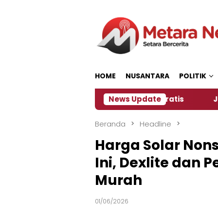
Loncat
ke
konten
HOME
NUSANTARA
POLITIK
tia Siapkan Kopi dan Pijat Gratis
News Update
Jember Jadi 
Beranda
Headline
Harga Solar Nons
Ini, Dexlite dan 
Murah
01/06/2026