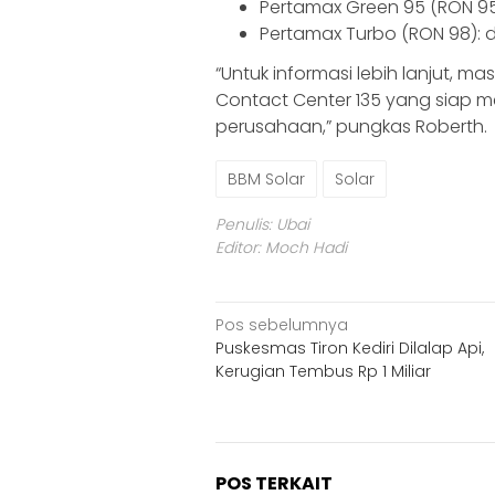
Pertamax Green 95 (RON 95):
Pertamax Turbo (RON 98): dar
“Untuk informasi lebih lanjut,
Contact Center 135 yang siap m
perusahaan,” pungkas Roberth.
BBM Solar
Solar
Penulis: Ubai
Editor: Moch Hadi
Navigasi
Pos sebelumnya
Puskesmas Tiron Kediri Dilalap Api,
pos
Kerugian Tembus Rp 1 Miliar
POS TERKAIT