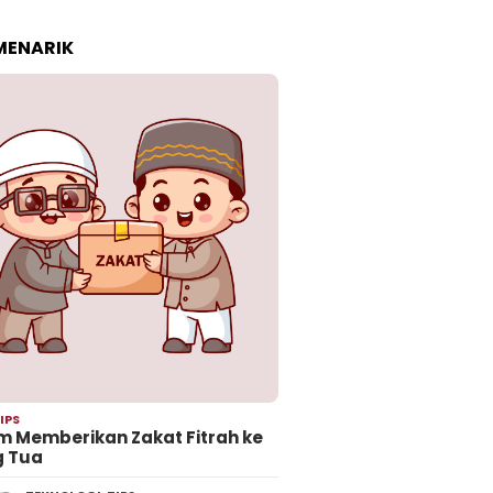
 MENARIK
IPS
 Memberikan Zakat Fitrah ke
g Tua