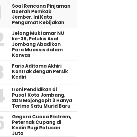
1
‎Soal Rencana Pinjaman
Daerah Pemkab
Jember, Ini Kata
Pengamat Kebijakan ‎
2
Jelang Muktamar NU
ke-35, Pelukis Asal
Jombang Abadikan
Para Muassis dalam
Kanvas
3
Faris Aditama Akhiri
Kontrak dengan Persik
Kediri
4
Ironi Pendidikan di
Pusat Kota Jombang,
SDN Mojongapit 3 Hanya
Terima Satu Murid Baru
5
‎Gegara Cuaca Ekstrem,
Peternak Cupang di
Kediri Rugi Ratusan
Juta