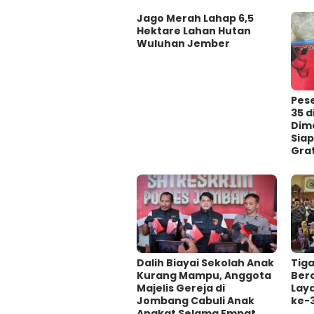
Jago Merah Lahap 6,5
Hektare Lahan Hutan
Wuluhan Jember
Pes
35 
Dima
Siap
Grat
Dalih Biayai Sekolah Anak
Tig
Kurang Mampu, Anggota
Ber
Majelis Gereja di
Lay
Jombang Cabuli Anak
ke-
Angkat Selama Empat