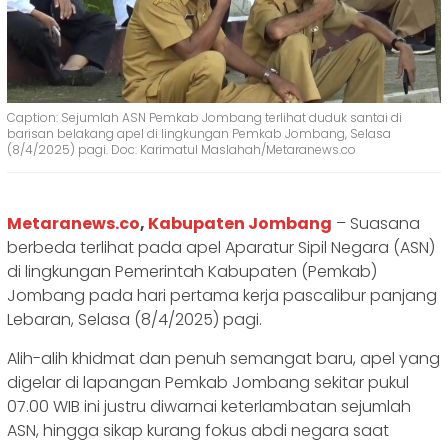
Caption: Sejumlah ASN Pemkab Jombang terlihat duduk santai di
barisan belakang apel di lingkungan Pemkab Jombang, Selasa
(8/4/2025) pagi. Doc: Karimatul Maslahah/Metaranews.co
Metaranews.co
,
Kabupaten Jombang
– Suasana
berbeda terlihat pada apel Aparatur Sipil Negara (ASN)
di lingkungan Pemerintah Kabupaten (Pemkab)
Jombang pada hari pertama kerja pascalibur panjang
Lebaran, Selasa (8/4/2025) pagi.
Alih-alih khidmat dan penuh semangat baru, apel yang
digelar di lapangan Pemkab Jombang sekitar pukul
07.00 WIB ini justru diwarnai keterlambatan sejumlah
ASN, hingga sikap kurang fokus abdi negara saat