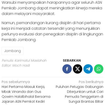
Warsubi menyampaikan harapannya agar seluruh ASN
Pemkab Jombang dapat meningkatkan kinerja mereka
dalam melayani masyarakat.
Namun, pemandangan kurang disiplin di hari pertama
kerja ini menjadi catatan tersendiri yang menunjukkan
perlunya evaluasi dan penegakan disiplin di lingkungan
Pemkab Jombang.
Jombang
Penulis: Karimatul Maslahah
SEBARKAN
Editor: Moch Hadi
Navigasi
Pos sebelumnya
Pos berikutnya
Hari Pertama Masuk Kerja,
Puluhan Petugas Gabungan
pos
Mbak Vinanda dan Gus
Diterjunkan untuk Cari
Qowim Halalbihalal Bersama
Pemuda Tenggelam di
Jajaran ASN Pemkot Kediri
Sungai Brantas Blitar