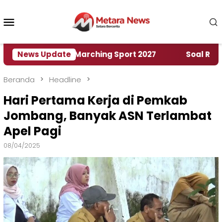
Loncat
ke
Menu
konten
Mobile
h World Marching Sport 2027
News Update
‎Soal Rencana Pin
Beranda
Headline
Hari Pertama Kerja di Pemkab
Jombang, Banyak ASN Terlambat
Apel Pagi
08/04/2025