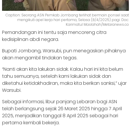
Caption: Seorang ASN Pemkab Jombang terlihat bermain ponsel saat
mengikuti apel kerja hari pertama, Selasa (8/4/2025) pagi. Doc:
Karimatul Maslahah/Metaranews.co
Pemandangan ini tentu saja mencoreng citra
kedisiplinan abdi negara.
Bupati Jombang, Warsubi, pun menegaskan pihaknya
akan mengambil tindakan tegas.
“Nanti akan kita lakukan sidak. Kalau hari ini kita belum
tahu semuanya, setelah kami lakukan sidak dan
diketahui ketidakhadiran, maka kita berikan sanksi,” ujar
Warsubi.
Sebagai informasi, libur panjang Lebaran bagi ASN
telah berlangsung sejak 26 Maret 2025 hingga 7 April
2025, menjadikan tanggal 8 April 2025 sebagai hari
pertama kembali bekerja.