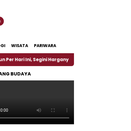
n
GI
WISATA
PARIWARA
, Segini Harganya
‎Nasirun Maestro Lukis Pemadu 
ANG BUDAYA