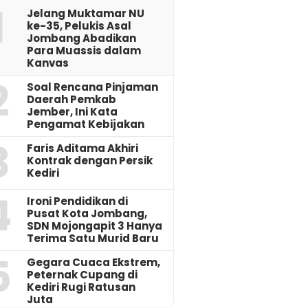
1
Jelang Muktamar NU
ke-35, Pelukis Asal
Jombang Abadikan
Para Muassis dalam
Kanvas
2
‎Soal Rencana Pinjaman
Daerah Pemkab
Jember, Ini Kata
Pengamat Kebijakan ‎
3
Faris Aditama Akhiri
Kontrak dengan Persik
Kediri
4
Ironi Pendidikan di
Pusat Kota Jombang,
SDN Mojongapit 3 Hanya
Terima Satu Murid Baru
5
‎Gegara Cuaca Ekstrem,
Peternak Cupang di
Kediri Rugi Ratusan
Juta