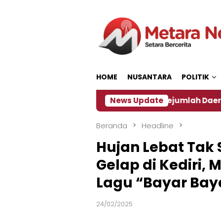
Loncat
ke
konten
HOME
NUSANTARA
POLITIK
an ‎
Dampak El Nino, Sejumlah Daerah di Jember A
News Update
Beranda
Headline
Hujan Lebat Tak 
Gelap di Kediri,
Lagu “Bayar Bay
24/02/2025