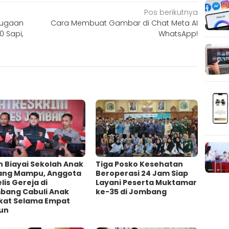
Pos berikutnya
Dugaan
Cara Membuat Gambar di Chat Meta AI
 Sapi,
WhatsApp!
h Biayai Sekolah Anak
Tiga Posko Kesehatan
ang Mampu, Anggota
Beroperasi 24 Jam Siap
lis Gereja di
Layani Peserta Muktamar
bang Cabuli Anak
ke-35 di Jombang
kat Selama Empat
un