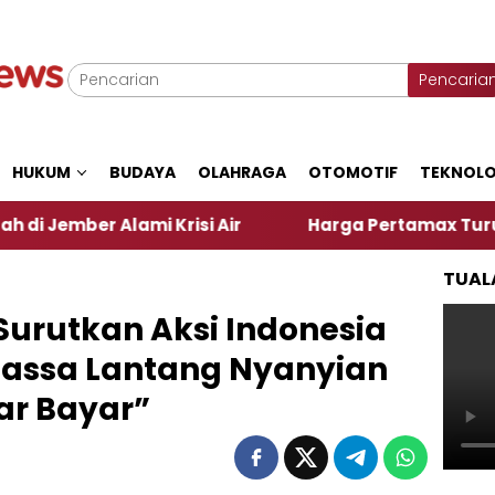
Pencaria
HUKUM
BUDAYA
OLAHRAGA
OTOMOTIF
TEKNOLO
lami Krisi Air
Harga Pertamax Turun Per Hari Ini
TUAL
Surutkan Aksi Indonesia
 Massa Lantang Nyanyian
ar Bayar”