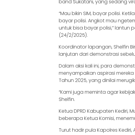
band Sukatani, yang sedang viral
“Mau bikin SIM, bayar polisi. Keti
bayar polisi. Angkot mau ngetem
untuk bisa bayar polisi,” lantu
(24/2/2025).
Koordinator lapangan, Shelfin B
lanjutan dari demonstrasi sebe
Dalam aksi kali ini, para demon
menyampaikan aspirasi mereka ke 
Tahun 2025, yang dinilai merugi
“Kami juga meminta agar kebijak
Shelfin.
Ketua DPRD Kabupaten Kediri, M
beberapa Ketua Komisi, menemu
Turut hadir pula Kapolres Kediri