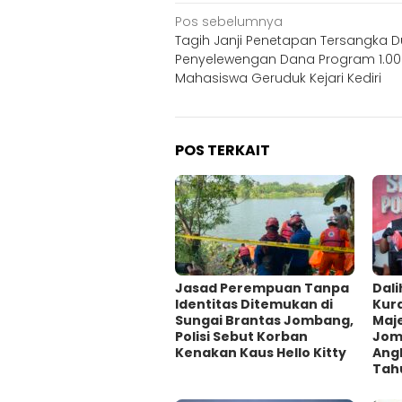
Navigasi
Pos sebelumnya
Tagih Janji Penetapan Tersangka 
pos
Penyelewengan Dana Program 1.000
Mahasiswa Geruduk Kejari Kediri
POS TERKAIT
Jasad Perempuan Tanpa
Dali
Identitas Ditemukan di
Kur
Sungai Brantas Jombang,
Maje
Polisi Sebut Korban
Jom
Kenakan Kaus Hello Kitty
Ang
Tah