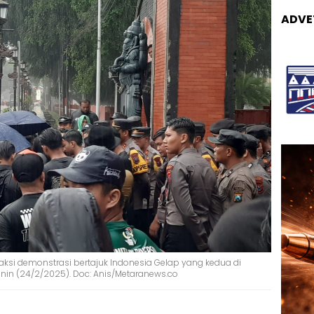
ADVE
ksi demonstrasi bertajuk Indonesia Gelap yang kedua di
nin (24/2/2025). Doc: Anis/Metaranews.co