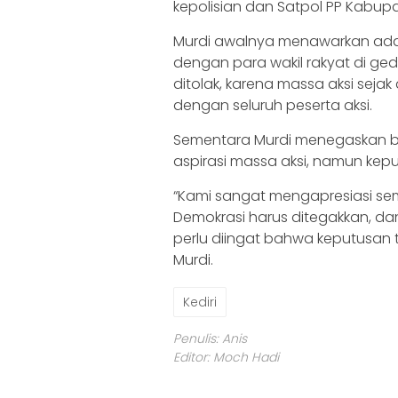
kepolisian dan Satpol PP Kabupat
Murdi awalnya menawarkan adan
dengan para wakil rakyat di ged
ditolak, karena massa aksi seja
dengan seluruh peserta aksi.
Sementara Murdi menegaskan 
aspirasi massa aksi, namun kepu
“Kami sangat mengapresiasi se
Demokrasi harus ditegakkan, d
perlu diingat bahwa keputusan te
Murdi.
Kediri
Penulis: Anis
Editor: Moch Hadi