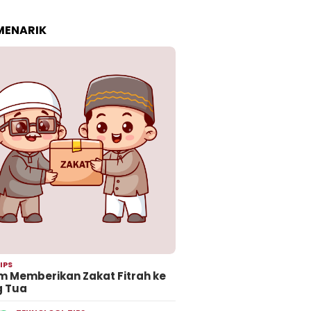
 MENARIK
IPS
 Memberikan Zakat Fitrah ke
g Tua