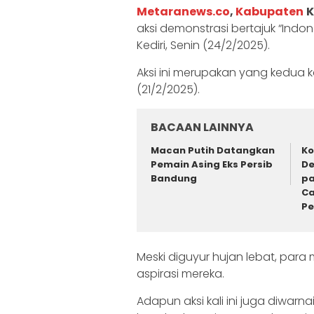
Metaranews.co
,
Kabupaten
K
aksi demonstrasi bertajuk “Ind
Kediri, Senin (24/2/2025).
Aksi ini merupakan yang kedua 
(21/2/2025).
BACAAN LAINNYA
Macan Putih Datangkan
Ko
Pemain Asing Eks Persib
De
Bandung
pa
Ca
P
Meski diguyur hujan lebat, pa
aspirasi mereka.
Adapun aksi kali ini juga diwarn