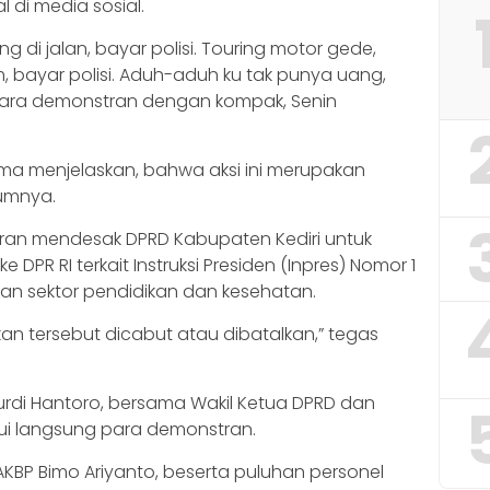
 di media sosial.
lang di jalan, bayar polisi. Touring motor gede,
, bayar polisi. Aduh-aduh ku tak punya uang,
n para demonstran dengan kompak, Senin
ima menjelaskan, bahwa aksi ini merupakan
lumnya.
stran mendesak DPRD Kabupaten Kediri untuk
DPR RI terkait Instruksi Presiden (Inpres) Nomor 1
kan sektor pendidikan dan kesehatan.
an tersebut dicabut atau dibatalkan,” tegas
urdi Hantoro, bersama Wakil Ketua DPRD dan
i langsung para demonstran.
, AKBP Bimo Ariyanto, beserta puluhan personel