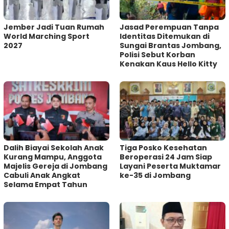
Jember Jadi Tuan Rumah
Jasad Perempuan Tanpa
World Marching Sport
Identitas Ditemukan di
2027
Sungai Brantas Jombang,
Polisi Sebut Korban
Kenakan Kaus Hello Kitty
Dalih Biayai Sekolah Anak
Tiga Posko Kesehatan
Kurang Mampu, Anggota
Beroperasi 24 Jam Siap
Majelis Gereja di Jombang
Layani Peserta Muktamar
Cabuli Anak Angkat
ke-35 di Jombang
Selama Empat Tahun