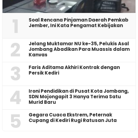
1
‎Soal Rencana Pinjaman Daerah Pemkab
Jember, Ini Kata Pengamat Kebijakan ‎
2
Jelang Muktamar NU ke-35, Pelukis Asal
Jombang Abadikan Para Muassis dalam
Kanvas
3
Faris Aditama Akhiri Kontrak dengan
Persik Kediri
4
Ironi Pendidikan di Pusat Kota Jombang,
SDN Mojongapit 3 Hanya Terima Satu
Murid Baru
5
‎Gegara Cuaca Ekstrem, Peternak
Cupang di Kediri Rugi Ratusan Juta