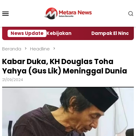
Loncat
ke
Menu
konten
Mobile
 Pengamat Kebijakan ‎
News Update
Dampak El Nino, Sejumlah 
Beranda
Headline
Kabar Duka, KH Douglas Toha
Yahya (Gus Lik) Meninggal Dunia
21/09/2024