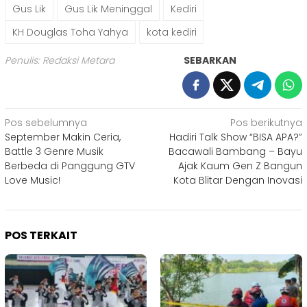
Gus Lik
Gus Lik Meninggal
Kediri
KH Douglas Toha Yahya
kota kediri
Penulis: Redaksi Metara
SEBARKAN
Navigasi
Pos sebelumnya
Pos berikutnya
September Makin Ceria,
Hadiri Talk Show “BISA APA?”
pos
Battle 3 Genre Musik
Bacawali Bambang – Bayu
Berbeda di Panggung GTV
Ajak Kaum Gen Z Bangun
Love Music!
Kota Blitar Dengan Inovasi
POS TERKAIT