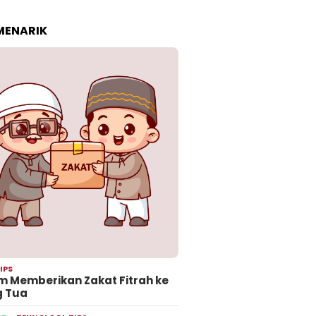
 MENARIK
IPS
 Memberikan Zakat Fitrah ke
g Tua