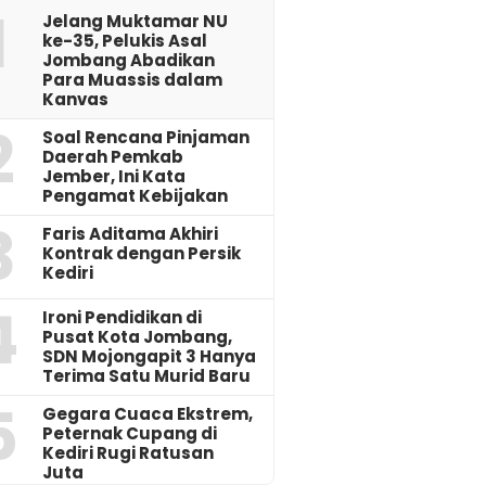
1
Jelang Muktamar NU
ke-35, Pelukis Asal
Jombang Abadikan
Para Muassis dalam
Kanvas
2
‎Soal Rencana Pinjaman
Daerah Pemkab
Jember, Ini Kata
Pengamat Kebijakan ‎
3
Faris Aditama Akhiri
Kontrak dengan Persik
Kediri
4
Ironi Pendidikan di
Pusat Kota Jombang,
SDN Mojongapit 3 Hanya
Terima Satu Murid Baru
5
‎Gegara Cuaca Ekstrem,
Peternak Cupang di
Kediri Rugi Ratusan
Juta