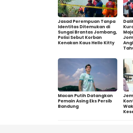
Jasad Perempuan Tanpa
Dali
Identitas Ditemukan di
Kur
Sungai Brantas Jombang,
Maje
Polisi Sebut Korban
Jom
Kenakan Kaus Hello Kitty
Ang
Tah
Macan Putih Datangkan
Jem
Pemain Asing Eks Persib
Kont
Bandung
Wakt
Kes