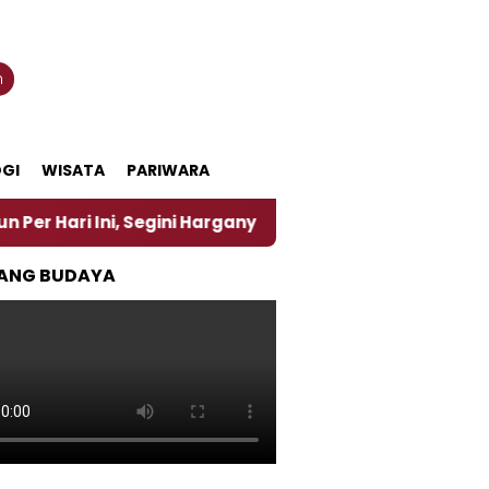
n
GI
WISATA
PARIWARA
 Segini Harganya
‎Nasirun Maestro Lukis Pemadu Tr
ANG BUDAYA