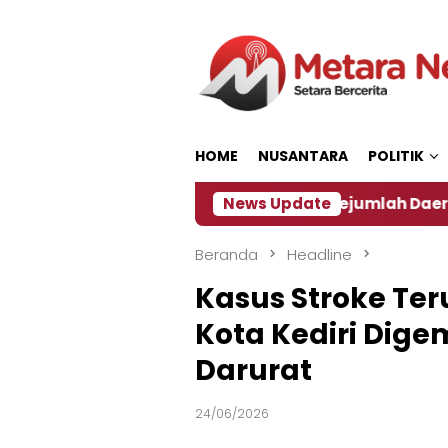
Loncat
ke
konten
HOME
NUSANTARA
POLITIK
 ‎
Dampak El Nino, Sejumlah Daerah di Jember Ala
News Update
Beranda
Headline
Kasus Stroke Te
Kota Kediri Dig
Darurat
24/06/2026