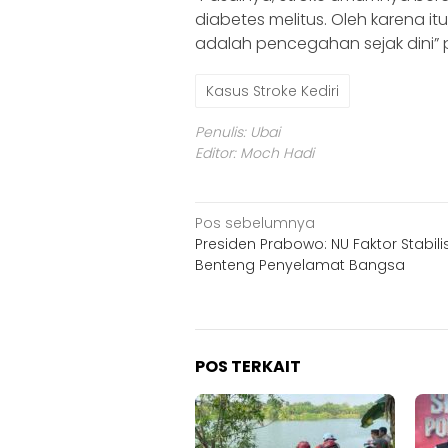
diabetes melitus. Oleh karena i
adalah pencegahan sejak dini”
Kasus Stroke Kediri
Penulis: Ubai
Editor: Moch Hadi
Navigasi
Pos sebelumnya
‎Presiden Prabowo: NU Faktor Stabili
pos
Benteng Penyelamat Bangsa
POS TERKAIT