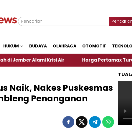
Pencaria
HUKUM
BUDAYA
OLAHRAGA
OTOMOTIF
TEKNOLO
mi Krisi Air
Harga Pertamax Turun Per Hari Ini,
TUAL
rus Naik, Nakes Puskesmas
embleng Penanganan