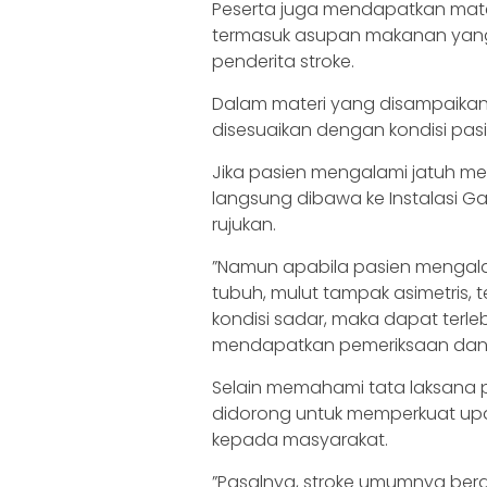
Peserta juga mendapatkan mater
termasuk asupan makanan yang 
penderita stroke.
‎‎Dalam materi yang disampaika
disesuaikan dengan kondisi pasi
Jika pasien mengalami jatuh me
langsung dibawa ke Instalasi G
rujukan.
‎‎”Namun apabila pasien mengala
tubuh, mulut tampak asimetris, 
kondisi sadar, maka dapat terl
mendapatkan pemeriksaan dan 
‎Selain memahami tata laksana
didorong untuk memperkuat upay
kepada masyarakat.
‎‎”Pasalnya, stroke umumnya beraw