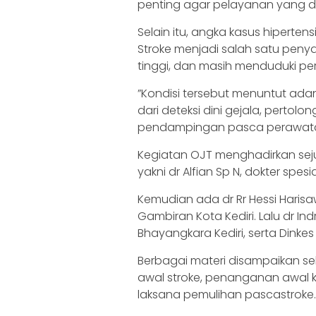
penting agar pelayanan yang dib
‎Selain itu, angka kasus hiperte
Stroke menjadi salah satu peny
tinggi, dan masih menduduki pe
‎‎”Kondisi tersebut menuntut a
dari deteksi dini gejala, pertol
pendampingan pasca perawatan m
‎‎Kegiatan OJT menghadirkan s
yakni dr Alfian Sp N, dokter spe
Kemudian ada dr Rr Hessi Harisawa
Gambiran Kota Kediri. Lalu dr Ind
Bhayangkara Kediri, serta Dinkes
‎‎Berbagai materi disampaikan s
awal stroke, penanganan awal ka
laksana pemulihan pascastroke.