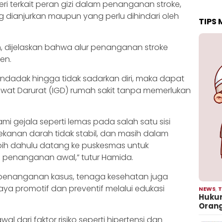
i terkait peran gizi dalam penanganan stroke,
dianjurkan maupun yang perlu dihindari oleh
TIPS
n, dijelaskan bahwa alur penanganan stroke
en.
ndadak hingga tidak sadarkan diri, maka dapat
awat Darurat (IGD) rumah sakit tanpa memerlukan
mi gejala seperti lemas pada salah satu sisi
tekanan darah tidak stabil, dan masih dalam
ebih dahulu datang ke puskesmas untuk
penanganan awal,” tutur Hamida.
 penanganan kasus, tenaga kesehatan juga
a promotif dan preventif melalui edukasi
NEWS
,
T
Hukum
Oran
al dari faktor risiko seperti hipertensi dan