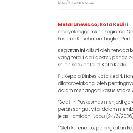
Ubai/Metaranews.co
‎Metaranews.co
,
Kota Kediri
– 
menyelenggarakan kegiatan On 
Fasilitas Kesehatan Tingkat Per
‎‎Kegiatan ini diikuti oleh tenaga
yang terdiri dari dokter, penge
salah satu hotel di Kota Kediri.
‎‎Plt Kepala Dinkes Kota Kediri,
dilatarbelakangi oleh pentingn
dalam menangani kasus stroke d
‎”Saat ini Puskesmas menjadi g
peran sangat vital dalam mem
jelas Hamidah, Rabu (24/6/2026)
“Oleh karena itu, peningkatan 