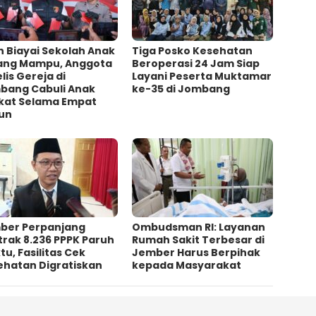
h Biayai Sekolah Anak
Tiga Posko Kesehatan
ang Mampu, Anggota
Beroperasi 24 Jam Siap
lis Gereja di
Layani Peserta Muktamar
bang Cabuli Anak
ke-35 di Jombang
kat Selama Empat
un
ber Perpanjang
Ombudsman RI: Layanan
rak 8.236 PPPK Paruh
Rumah Sakit Terbesar di
u, Fasilitas Cek
Jember Harus Berpihak
ehatan Digratiskan
kepada Masyarakat