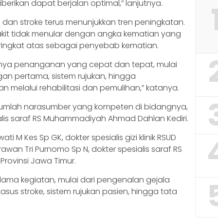
erikan dapat berjalan optimal,” lanjutnya.
nsi dan stroke terus menunjukkan tren peningkatan.
akit tidak menular dengan angka kematian yang
ringkat atas sebagai penyebab kematian.
danya penanganan yang cepat dan tepat, mulai
ongan pertama, sistem rujukan, hingga
elalui rehabilitasi dan pemulihan,” katanya.
ejumlah narasumber yang kompeten di bidangnya,
sialis saraf RS Muhammadiyah Ahmad Dahlan Kediri.
ti M Kes Sp GK, dokter spesialis gizi klinik RSUD
rawan Tri Purnomo Sp N, dokter spesialis saraf RS
 Provinsi Jawa Timur.
elama kegiatan, mulai dari pengenalan gejala
sus stroke, sistem rujukan pasien, hingga tata