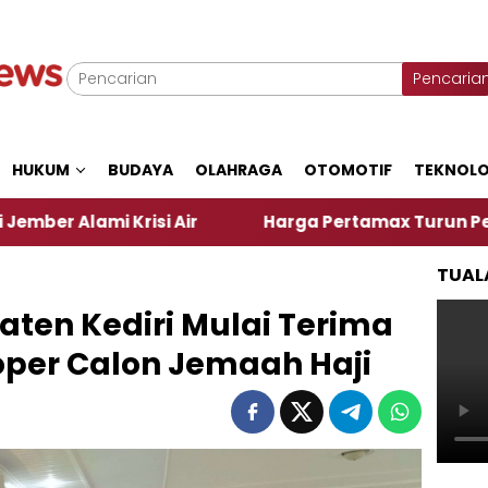
Pencaria
HUKUM
BUDAYA
OLAHRAGA
OTOMOTIF
TEKNOLO
i Air
Harga Pertamax Turun Per Hari Ini, Segini 
TUAL
en Kediri Mulai Terima
per Calon Jemaah Haji