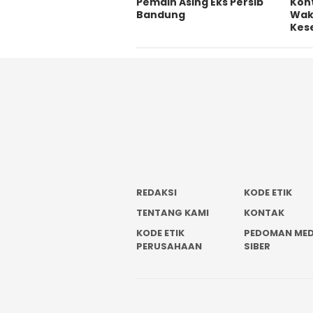
Pemain Asing Eks Persib
Kont
Bandung
Wakt
Kes
REDAKSI
KODE ETIK
TENTANG KAMI
KONTAK
KODE ETIK
PEDOMAN MED
PERUSAHAAN
SIBER