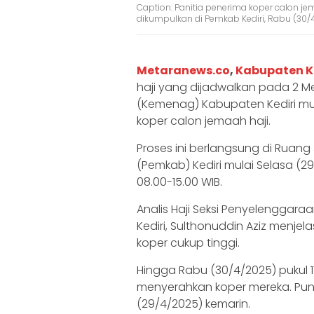
Caption: Panitia penerima koper calon j
dikumpulkan di Pemkab Kediri, Rabu (30/
Metaranews.co
,
Kabupaten K
haji yang dijadwalkan pada 2 
(Kemenag) Kabupaten Kediri m
koper calon jemaah haji.
Proses ini berlangsung di Ruan
(Pemkab) Kediri mulai Selasa (2
08.00-15.00 WIB.
Analis Haji Seksi Penyelenggar
Kediri, Sulthonuddin Aziz menj
koper cukup tinggi.
Hingga Rabu (30/4/2025) pukul 1
menyerahkan koper mereka. Pun
(29/4/2025) kemarin.