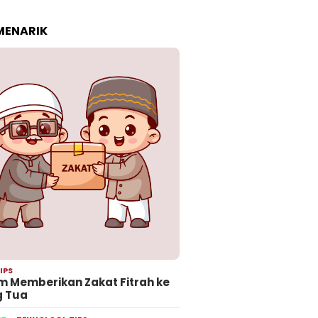
 MENARIK
IPS
 Memberikan Zakat Fitrah ke
g Tua