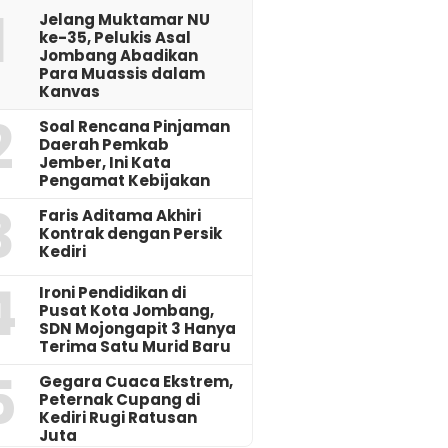
1
Jelang Muktamar NU
ke-35, Pelukis Asal
Jombang Abadikan
Para Muassis dalam
Kanvas
2
‎Soal Rencana Pinjaman
Daerah Pemkab
Jember, Ini Kata
Pengamat Kebijakan ‎
3
Faris Aditama Akhiri
Kontrak dengan Persik
Kediri
4
Ironi Pendidikan di
Pusat Kota Jombang,
SDN Mojongapit 3 Hanya
Terima Satu Murid Baru
5
‎Gegara Cuaca Ekstrem,
Peternak Cupang di
Kediri Rugi Ratusan
Juta