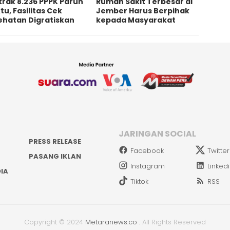
rak 8.236 PPPK Paruh
Rumah Sakit Terbesar di
u, Fasilitas Cek
Jember Harus Berpihak
ehatan Digratiskan
kepada Masyarakat
JARINGAN SOCIAL
PRESS RELEASE
Facebook
Twitter
PASANG IKLAN
Instagram
Linked
IA
Tiktok
RSS
Copyright © 2024
Metaranews.co
.
All Rights Reserved