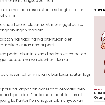
m melunasi,” ungkap Sulthon.
konomi menjadi alasan utama sebagian besar
TIPS
hun ini.
melunasi karena alasan sakit, meninggal dunia,
 penggabungan mahram.
gkatan haji tidak hanya ditentukan oleh
rdasarkan urutan nomor porsi.
n pada tahun ini akan diberikan kesempatan
gan catatan hanya diberikan dua kali
pelunasan tahun ini akan diberi kesempatan lagi
rsi haji dapat diblokir secara otomatis oleh
NEWS
,
T
Hukum
ebut dapat diaktifkan kembali apabila jemaah
Oran
gsung ke Kantor Kemenag, untuk menyatakan