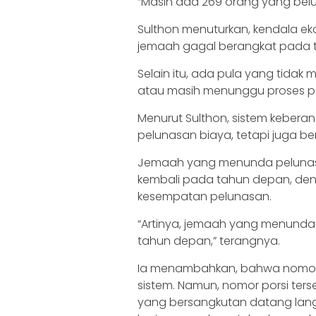
“Masih ada 269 orang yang belu
Sulthon menuturkan, kendala e
jemaah gagal berangkat pada ta
Selain itu, ada pula yang tidak 
atau masih menunggu proses
Menurut Sulthon, sistem keberan
pelunasan biaya, tetapi juga be
Jemaah yang menunda pelunasa
kembali pada tahun depan, den
kesempatan pelunasan.
“Artinya, jemaah yang menunda 
tahun depan,” terangnya.
Ia menambahkan, bahwa nomor po
sistem. Namun, nomor porsi ters
yang bersangkutan datang lan