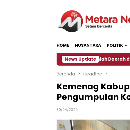
Loncat
ke
konten
HOME
NUSANTARA
POLITIK
Dampak El Nino, Sejumlah Daerah di Jember Alami Kris
News Update
Beranda
Headline
Kemenag Kabupat
Pengumpulan Ko
30/04/2025