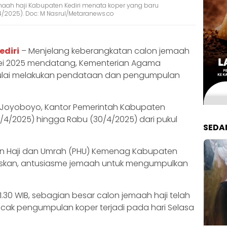
emaah haji Kabupaten Kediri menata koper yang baru
4/2025). Doc: M Nasrul/Metaranews.co
ediri
– Menjelang keberangkatan calon jemaah
Mei 2025 mendatang, Kementerian Agama
ulai melakukan pendataan dan pengumpulan
g Joyoboyo, Kantor Pemerintah Kabupaten
9/4/2025) hingga Rabu (30/4/2025) dari pukul
SEDA
aan Haji dan Umrah (PHU) Kemenag Kabupaten
elaskan, antusiasme jemaah untuk mengumpulkan
1.30 WIB, sebagian besar calon jemaah haji telah
cak pengumpulan koper terjadi pada hari Selasa