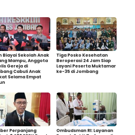
h Biayai Sekolah Anak
Tiga Posko Kesehatan
ang Mampu, Anggota
Beroperasi 24 Jam Siap
lis Gereja di
Layani Peserta Muktamar
bang Cabuli Anak
ke-35 di Jombang
kat Selama Empat
un
ber Perpanjang
Ombudsman RI: Layanan