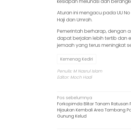
kesiapan melunasi dan berangk
Aturan ini mengacu pada UU No
Haji dan Umrah.
Pemerintah berharap, dengan ad
dapat berjalan lebih tertib dan
jemaah yang terus meningkat s
Kemenag Kediri
Penulis: M Nasrul Islam
Editor: Moch Hadi
Navigasi
Pos sebelumnya
Forkopimda Blitar Tanam Ratusan 
pos
Hijaukan Kembali Area Tambang Pa
Gunung Kelud