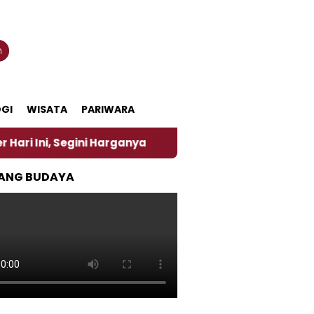
n
GI
WISATA
PARIWARA
Harganya
‎Nasirun Maestro Lukis Pemadu Tradisi J
ANG BUDAYA