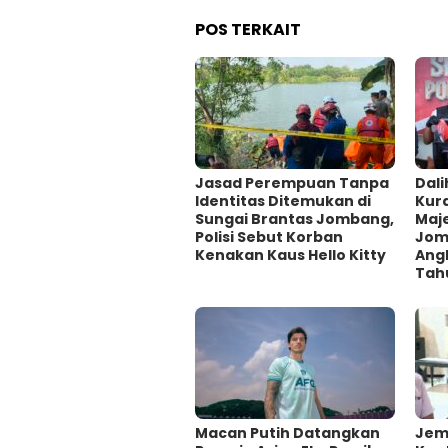
POS TERKAIT
Jasad Perempuan Tanpa
Dali
Identitas Ditemukan di
Kur
Sungai Brantas Jombang,
Maje
Polisi Sebut Korban
Jom
Kenakan Kaus Hello Kitty
Ang
Tah
Macan Putih Datangkan
Jem