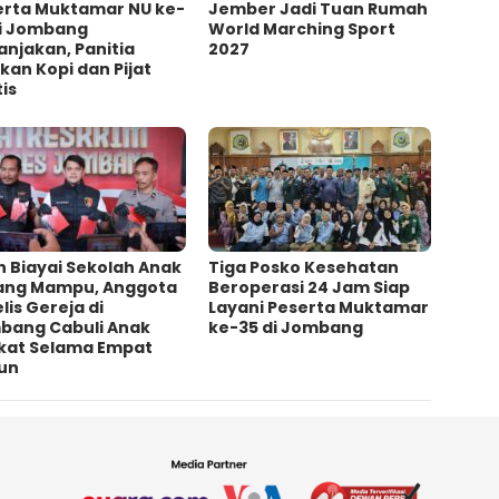
erta Muktamar NU ke-
Jember Jadi Tuan Rumah
di Jombang
World Marching Sport
njakan, Panitia
2027
kan Kopi dan Pijat
is
h Biayai Sekolah Anak
Tiga Posko Kesehatan
ang Mampu, Anggota
Beroperasi 24 Jam Siap
lis Gereja di
Layani Peserta Muktamar
bang Cabuli Anak
ke-35 di Jombang
kat Selama Empat
un