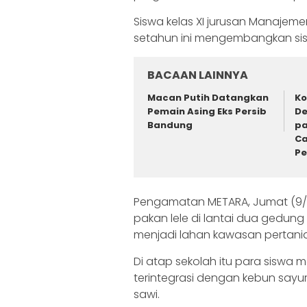
Siswa kelas XI jurusan Manajeme
setahun ini mengembangkan sis
BACAAN LAINNYA
Macan Putih Datangkan
Ko
Pemain Asing Eks Persib
De
Bandung
pa
Ca
P
Pengamatan METARA, Jumat (9/
pakan lele di lantai dua gedung 
menjadi lahan kawasan pertani
Di atap sekolah itu para siswa
terintegrasi dengan kebun sayur
sawi.