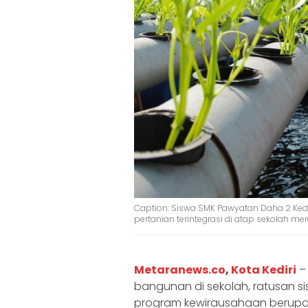
Caption: Siswa SMK Pawyatan Daha 2 Kedi
pertanian terintegrasi di atap sekolah m
Metaranews.co
,
Kota Kediri
– 
bangunan di sekolah, ratusan s
program kewirausahaan berupa 