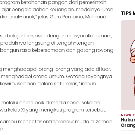
 program ketahanan pangan dari pemerintah
belajar pengelolaahan keuangan, modalnya iuran
TIPS
li ke anak-anak,” jelas Guru Pembina, Mahmud
a bisa belajar bersosial dengan masyarakat umum,
 prodaknya langsung di tengah-tengah
membangun rasa kebersamaan dan gotong royong
g menghadapai orang-orang yang ada di luar,
ng menghadapi orang umum. Gotong royongnya
kewirausahaan dalam satu kelas,” imbuh
 melalui online baik di media sosial sekolah
wa kelas XI yang mengikuti program tersebut.
NEWS
,
T
Hukum
an mampu mencetak entrepreneur muda di zaman
Oran
n.