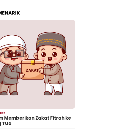
 MENARIK
IPS
 Memberikan Zakat Fitrah ke
g Tua