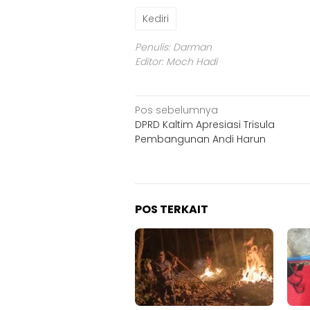
Kediri
Penulis: Darman
Editor: Moch Hadi
Navigasi
Pos sebelumnya
DPRD Kaltim Apresiasi Trisula
pos
Pembangunan Andi Harun
POS TERKAIT