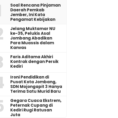
1
‎Soal Rencana Pinjaman
Daerah Pemkab
Jember, Ini Kata
Pengamat Kebijakan ‎
2
Jelang Muktamar NU
ke-35, Pelukis Asal
Jombang Abadikan
Para Muassis dalam
Kanvas
3
Faris Aditama Akhiri
Kontrak dengan Persik
Kediri
4
Ironi Pendidikan di
Pusat Kota Jombang,
SDN Mojongapit 3 Hanya
Terima Satu Murid Baru
5
‎Gegara Cuaca Ekstrem,
Peternak Cupang di
Kediri Rugi Ratusan
Juta