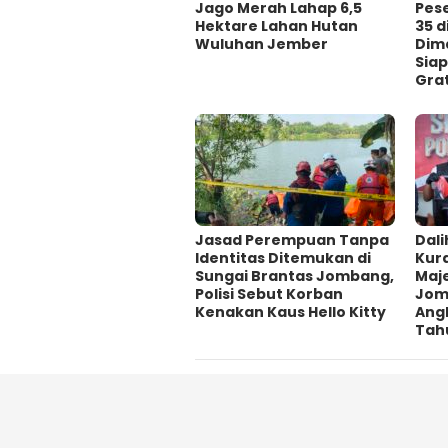
Jago Merah Lahap 6,5
Pes
Hektare Lahan Hutan
35 
Wuluhan Jember
Dima
Siap
Grat
Jasad Perempuan Tanpa
Dali
Identitas Ditemukan di
Kur
Sungai Brantas Jombang,
Maje
Polisi Sebut Korban
Jom
Kenakan Kaus Hello Kitty
Ang
Tah