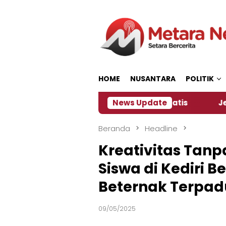
Loncat
ke
konten
HOME
NUSANTARA
POLITIK
a Siapkan Kopi dan Pijat Gratis
News Update
Jember Jadi Tu
Beranda
Headline
Kreativitas Tanp
Siswa di Kediri B
Beternak Terpad
09/05/2025