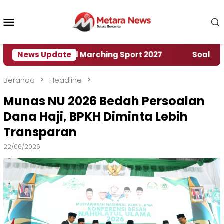
Loncat
ke
Menu
konten
Mobile
mah World Marching Sport 2027
News Update
‎Soal Rencana P
Beranda
Headline
Munas NU 2026 Bedah Persoalan
Dana Haji, BPKH Diminta Lebih
Transparan
22/06/2026