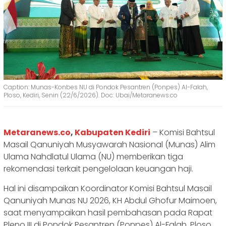
Caption: Munas-Konbes NU di Pondok Pesantren (Ponpes) Al-Falah,
Ploso, Kediri, Senin (22/6/2026). Doc: Ubai/Metaranews.co
Metaranews.co
,
Kabupaten Kediri
– Komisi Bahtsul
Masail Qanuniyah Musyawarah Nasional (Munas) Alim
Ulama Nahdlatul Ulama (NU) memberikan tiga
rekomendasi terkait pengelolaan keuangan haji.
Hal ini disampaikan Koordinator Komisi Bahtsul Masail
Qanuniyah Munas NU 2026, KH Abdul Ghofur Maimoen,
saat menyampaikan hasil pembahasan pada Rapat
Pleno III di Pondok Pesantren (Ponpes) Al-Falah, Ploso,