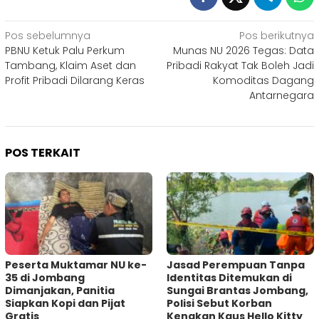
Navigasi
Pos sebelumnya
Pos berikutnya
PBNU Ketuk Palu Perkum
Munas NU 2026 Tegas: Data
pos
Tambang, Klaim Aset dan
Pribadi Rakyat Tak Boleh Jadi
Profit Pribadi Dilarang Keras
Komoditas Dagang
Antarnegara
POS TERKAIT
Peserta Muktamar NU ke-
Jasad Perempuan Tanpa
35 di Jombang
Identitas Ditemukan di
Dimanjakan, Panitia
Sungai Brantas Jombang,
Siapkan Kopi dan Pijat
Polisi Sebut Korban
Gratis
Kenakan Kaus Hello Kitty