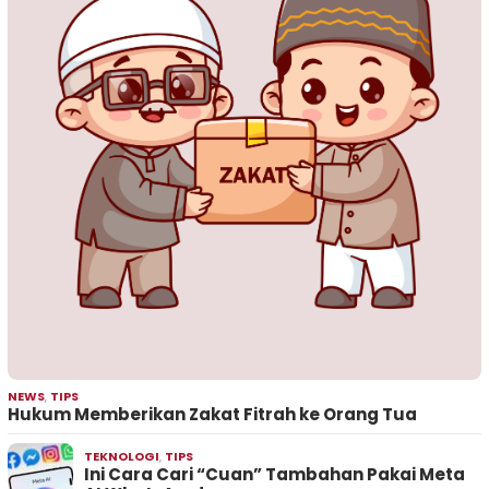
NEWS
,
TIPS
Hukum Memberikan Zakat Fitrah ke Orang Tua
TEKNOLOGI
,
TIPS
Ini Cara Cari “Cuan” Tambahan Pakai Meta