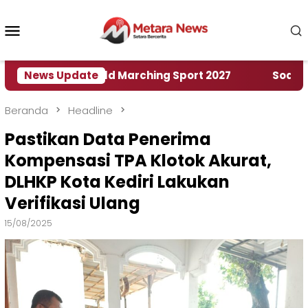
Loncat
ke
Menu
konten
Mobile
umah World Marching Sport 2027
News Update
‎Soal Rencana 
Beranda
Headline
Pastikan Data Penerima
Kompensasi TPA Klotok Akurat,
DLHKP Kota Kediri Lakukan
Verifikasi Ulang
15/08/2025