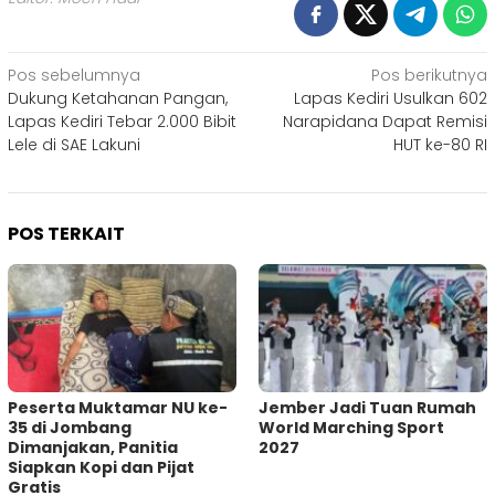
Navigasi
Pos sebelumnya
Pos berikutnya
Dukung Ketahanan Pangan,
Lapas Kediri Usulkan 602
pos
Lapas Kediri Tebar 2.000 Bibit
Narapidana Dapat Remisi
Lele di SAE Lakuni
HUT ke-80 RI
POS TERKAIT
Peserta Muktamar NU ke-
Jember Jadi Tuan Rumah
35 di Jombang
World Marching Sport
Dimanjakan, Panitia
2027
Siapkan Kopi dan Pijat
Gratis