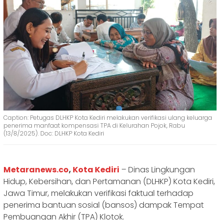
Caption: Petugas DLHKP Kota Kediri melakukan verifikasi ulang keluarga
penerima manfaat kompensasi TPA di Kelurahan Pojok, Rabu
(13/8/2025). Doc: DLHKP Kota Kediri
Metaranews.co
,
Kota Kediri
– Dinas Lingkungan
Hidup, Kebersihan, dan Pertamanan (DLHKP) Kota Kediri,
Jawa Timur, melakukan verifikasi faktual terhadap
penerima bantuan sosial (bansos) dampak Tempat
Pembuangan Akhir (TPA) Klotok.