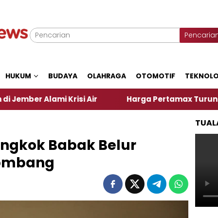
Pencaria
HUKUM
BUDAYA
OLAHRAGA
OTOMOTIF
TEKNOLO
i Krisi Air
Harga Pertamax Turun Per Hari Ini, S
TUAL
ngkok Babak Belur
Jombang