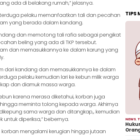
ng ada di belakang rumah,” jelasnya.
TIPS
 terduga pelaku memanfaatkan tali dan pecahan
ayam yang berada dalam kandang.
ndang dan memotong tali rafia sebagai pengikat
han beling yang ada di TKP tersebut.
yam dan memasukkannya ke dalam karung yang
y.
yam dari kandang dan memasukkannya ke dalam
terduga pelaku kemudian lari ke kebun milik warga
ngkap dan diamuk massa warga.
kebun karena merasa diketahui, korban juga
hingga meminta tolong kepada warga. Akhirnya
 dikepung sama warga dan ditangkap,, kemudian
 untuk diperiksa,” bebernya.
NEWS
,
T
Hukum
Oran
dy, korban mengalami kerugian hingga jutaan