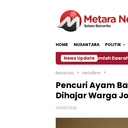
Loncat
ke
konten
HOME
NUSANTARA
POLITIK
‎
Dampak El Nino, Sejumlah Daerah di Jember Alam
News Update
Beranda
Headline
Pencuri Ayam Ba
Dihajar Warga 
05/05/2025