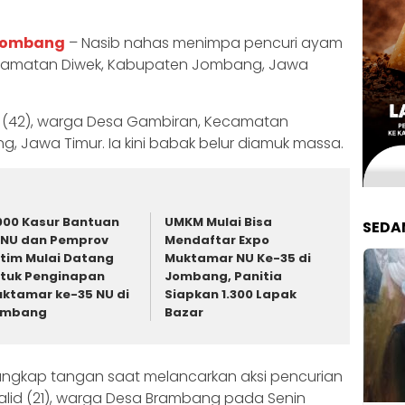
Jombang
– Nasib nahas menimpa pencuri ayam
camatan Diwek, Kabupaten Jombang, Jawa
a (42), warga Desa Gambiran, Kecamatan
 Jawa Timur. Ia kini babak belur diamuk massa.
000 Kasur Bantuan
UMKM Mulai Bisa
SEDA
NU dan Pemprov
Mendaftar Expo
tim Mulai Datang
Muktamar NU Ke-35 di
tuk Penginapan
Jombang, Panitia
ktamar ke-35 NU di
Siapkan 1.300 Lapak
ombang
Bazar
angkap tangan saat melancarkan aksi pencurian
Walid (21), warga Desa Brambang pada Senin