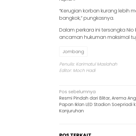
“Kerugian korban kurang lebih m
bangkok,” pungkasnya.
Dalam perkara ini tersangka Nio
ancaman hukuman maksimal tuj
Jombang
Penulis: Karimatul Maslahah
Editor: Moch Hadi
Navigasi
Pos sebelumnya
Resmi Pindah dari Blitar, Arema Ang
pos
Papan Iklan LED Stadion Soepriadi 
Kanjuruhan
POS TERKAIT