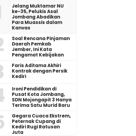
1
Jelang Muktamar NU
ke-35, Pelukis Asal
Jombang Abadikan
Para Muassis dalam
Kanvas
2
‎Soal Rencana Pinjaman
Daerah Pemkab
Jember, Ini Kata
Pengamat Kebijakan ‎
3
Faris Aditama Akhiri
Kontrak dengan Persik
Kediri
4
Ironi Pendidikan di
Pusat Kota Jombang,
SDN Mojongapit 3 Hanya
Terima Satu Murid Baru
5
‎Gegara Cuaca Ekstrem,
Peternak Cupang di
Kediri Rugi Ratusan
Juta