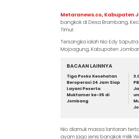
Metaranews.co
,
Kabupaten 
bangkok di Desa Brambang, Ke
Timur.
Tersangka ialah Nio Edy Saputr
Mojoagung, Kabupaten Jombang,
BACAAN LAINNYA
Tiga Posko Kesehatan
3.
Beroperasi 24 Jam Siap
PB
Layani Peserta
Ja
Muktamar ke-35 di
un
Jombang
Mu
J
Nio diamuk massa lantaran tert
ayam jago jenis bangkok milik 