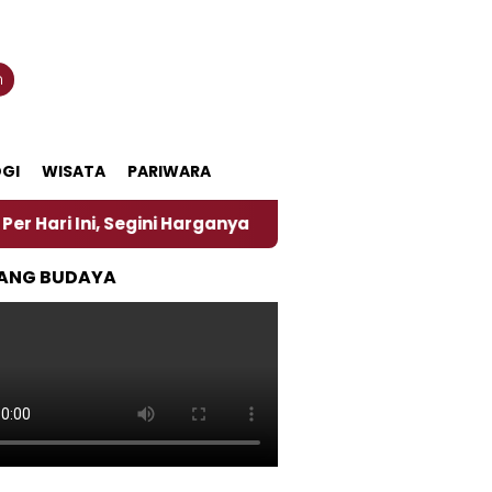
n
GI
WISATA
PARIWARA
egini Harganya
‎Nasirun Maestro Lukis Pemadu Tra
ANG BUDAYA