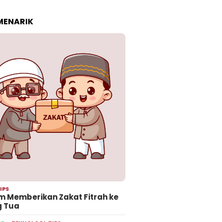
 MENARIK
IPS
 Memberikan Zakat Fitrah ke
g Tua