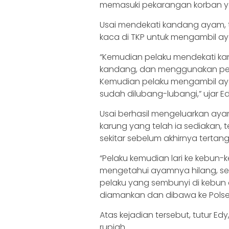
memasuki pekarangan korban ya
Usai mendekati kandang ayam,
kaca di TKP untuk mengambil 
“Kemudian pelaku mendekati ka
kandang, dan menggunakan peca
Kemudian pelaku mengambil a
sudah dilubang-lubangi,” ujar Ed
Usai berhasil mengeluarkan a
karung yang telah ia sediakan, 
sekitar sebelum akhirnya terta
“Pelaku kemudian lari ke kebun-
mengetahui ayamnya hilang, se
pelaku yang sembunyi di kebun
diamankan dan dibawa ke Polsek
Atas kejadian tersebut, tutur E
rupiah.