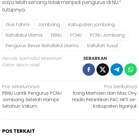
saya lebih senang tidak menjadi pengurus di NU,”
tutupnya.
Gus Fahmi
Jombang
kabupaten jombang
Nahdlatul Ulama
PBNU
PCNU
PCNU Jombang
Pengurus Besar Nahdlatul Ulama
Saifullah Yusuf
Penulis: Karimatul Maslahah
SEBARKAN
Editor: Moch Hadi
Navigasi
Pos sebelumnya
Pos berikutnya
PBNU Lantik Pengurus PCNU
Kang Marhaen dan Mas Ony
pos
Jombang Setelah Hampir
Hadiri Pelantikan PAC HKTI se-
Setahun Vakum
Kabupaten Nganjuk
POS TERKAIT