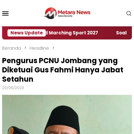
Loncat
ke
Menu
konten
Mobile
umah World Marching Sport 2027
News Update
‎Soal Rencana 
Beranda
Headline
Pengurus PCNU Jombang yang
Diketuai Gus Fahmi Hanya Jabat
Setahun
20/05/2023