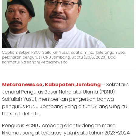
Caption: Sekjen PBNU, Saifullah Yusuf, saat dimintai keterangan usai
pelantikan pengurus PCNU Jombang, Sabtu (20/5/2023). Doc:
Karimatul Maslahah/Metaranews.co
Metaranews.co
,
Kabupaten Jombang
– Sekretaris
Jendral Pengurus Besar Nahdlatul Ulama (PBNU),
Saifullah Yusuf, memberikan pengertian bahwa
pengurus PCNU Jombang yang ditunjuk langsung itu
bersifat definitif.
Pengurus PCNU Jombang dilantik dengan masa
khidmat sangat terbatas, yakni satu tahun 2023-2024.