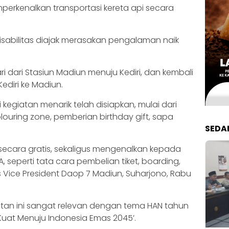
perkenalkan transportasi kereta api secara
isabilitas diajak merasakan pengalaman naik
 dari Stasiun Madiun menuju Kediri, dan kembali
ediri ke Madiun.
kegiatan menarik telah disiapkan, mulai dari
olouring zone, pemberian birthday gift, sapa
SEDA
secara gratis, sekaligus mengenalkan kepada
A, seperti tata cara pembelian tiket, boarding,
as Vice President Daop 7 Madiun, Suharjono, Rabu
an ini sangat relevan dengan tema HAN tahun
a Kuat Menuju Indonesia Emas 2045’.