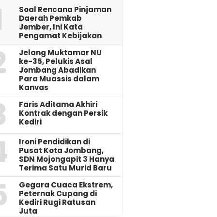
1
‎Soal Rencana Pinjaman
Daerah Pemkab
Jember, Ini Kata
Pengamat Kebijakan ‎
2
Jelang Muktamar NU
ke-35, Pelukis Asal
Jombang Abadikan
Para Muassis dalam
Kanvas
3
Faris Aditama Akhiri
Kontrak dengan Persik
Kediri
4
Ironi Pendidikan di
Pusat Kota Jombang,
SDN Mojongapit 3 Hanya
Terima Satu Murid Baru
5
‎Gegara Cuaca Ekstrem,
Peternak Cupang di
Kediri Rugi Ratusan
Juta