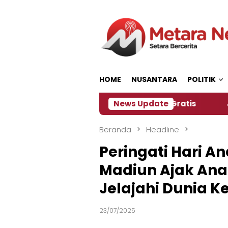
Loncat
ke
konten
HOME
NUSANTARA
POLITIK
nitia Siapkan Kopi dan Pijat Gratis
News Update
Jember Jad
Beranda
Headline
Peringati Hari An
Madiun Ajak Ana
Jelajahi Dunia K
23/07/2025