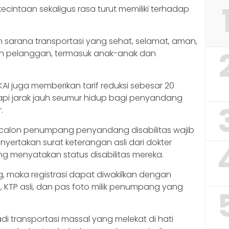
intaan sekaligus rasa turut memiliki terhadap
 sarana transportasi yang sehat, selamat, aman,
h pelanggan, termasuk anak-anak dan
AI juga memberikan tarif reduksi sebesar 20
 api jarak jauh seumur hidup bagi penyandang
.
i, calon penumpang penyandang disabilitas wajib
yertakan surat keterangan asli dari dokter
g menyatakan status disabilitas mereka.
g, maka registrasi dapat diwakilkan dengan
 KTP asli, dan pas foto milik penumpang yang
di transportasi massal yang melekat di hati