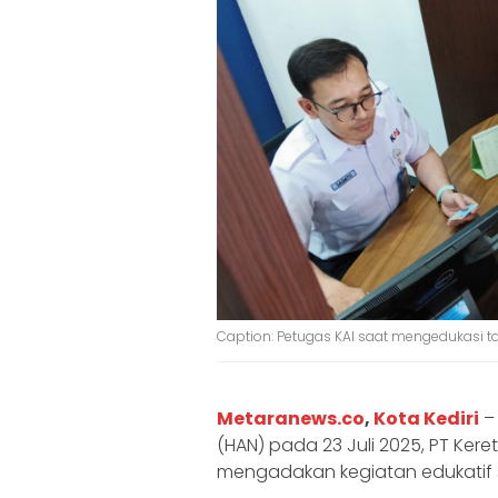
Caption: Petugas KAI saat mengedukasi ta
Metaranews.co
,
Kota Kediri
– 
(HAN) pada 23 Juli 2025, PT Ker
mengadakan kegiatan edukatif s