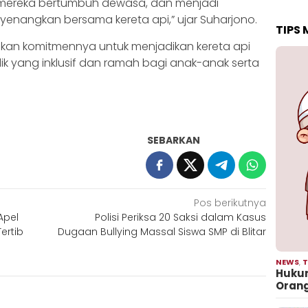
 mereka bertumbuh dewasa, dan menjadi
enangkan bersama kereta api,” ujar Suharjono.
TIPS
askan komitmennya untuk menjadikan kereta api
ik yang inklusif dan ramah bagi anak-anak serta
SEBARKAN
Pos berikutnya
Apel
Polisi Periksa 20 Saksi dalam Kasus
ertib
Dugaan Bullying Massal Siswa SMP di Blitar
NEWS
,
T
Hukum
Oran