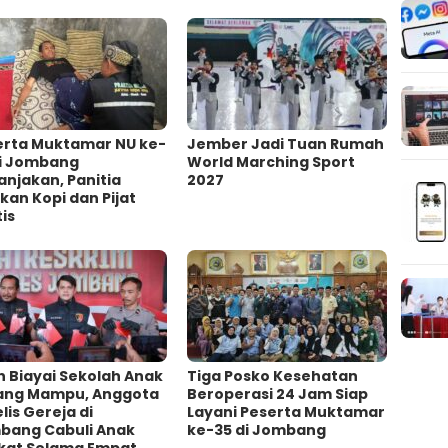
erta Muktamar NU ke-
Jember Jadi Tuan Rumah
di Jombang
World Marching Sport
njakan, Panitia
2027
kan Kopi dan Pijat
is
h Biayai Sekolah Anak
Tiga Posko Kesehatan
ang Mampu, Anggota
Beroperasi 24 Jam Siap
lis Gereja di
Layani Peserta Muktamar
bang Cabuli Anak
ke-35 di Jombang