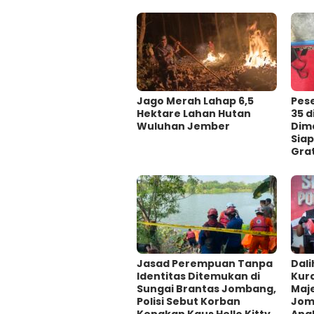
Jago Merah Lahap 6,5
Pes
Hektare Lahan Hutan
35 
Wuluhan Jember
Dima
Siap
Grat
Jasad Perempuan Tanpa
Dali
Identitas Ditemukan di
Kur
Sungai Brantas Jombang,
Maje
Polisi Sebut Korban
Jom