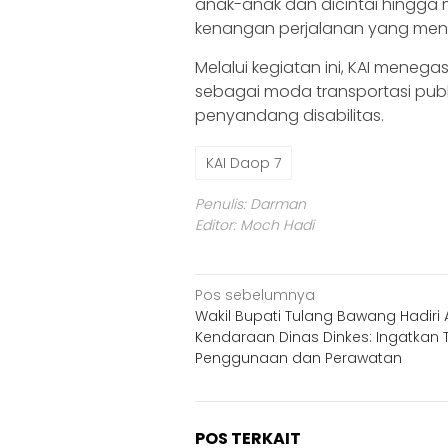
anak-anak dan dicintai hingga
kenangan perjalanan yang meny
Melalui kegiatan ini, KAI meneg
sebagai moda transportasi publ
penyandang disabilitas.
KAI Daop 7
Penulis: Darman
Editor: Moch Hadi
Navigasi
Pos sebelumnya
Wakil Bupati Tulang Bawang Hadiri 
pos
Kendaraan Dinas Dinkes: Ingatkan T
Penggunaan dan Perawatan
POS TERKAIT