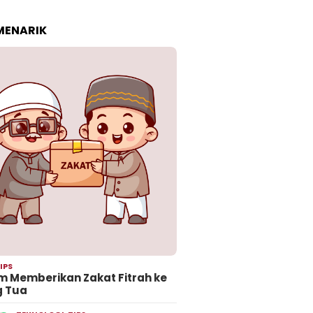
 MENARIK
IPS
 Memberikan Zakat Fitrah ke
g Tua