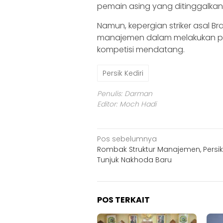
pemain asing yang ditinggalkan 
Namun, kepergian striker asal Br
manajemen dalam melakukan p
kompetisi mendatang.
Persik Kediri
Penulis: Darman
Editor: Moch Hadi
Navigasi
Pos sebelumnya
Rombak Struktur Manajemen, Persik 
pos
Tunjuk Nakhoda Baru
POS TERKAIT