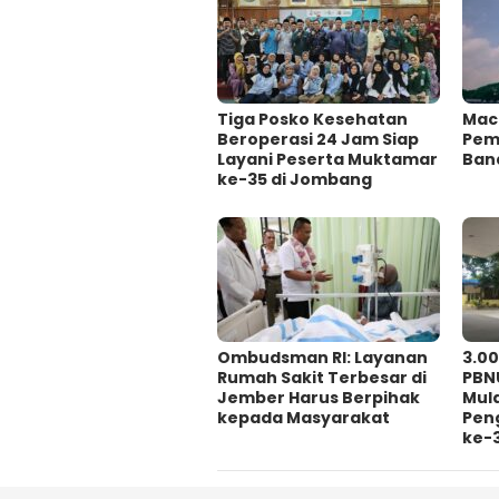
Tiga Posko Kesehatan
Mac
Beroperasi 24 Jam Siap
Pema
Layani Peserta Muktamar
Ban
ke-35 di Jombang
Ombudsman RI: Layanan
3.0
Rumah Sakit Terbesar di
PBN
Jember Harus Berpihak
Mul
kepada Masyarakat
Pen
ke-