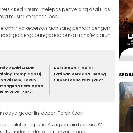
Persik Kediri resmi melepas penyerang asal Brasil,
rnya musim kompetisi baru.
berakhirnya kebersamaan sang pemain dengan
ah Rodrigo bergabung pada bursa transfer paruh
rsik Kediri Gelar
Persik Kediri Gelar
aining Camp dan Uji
Latihan Perdana Jelang
SEDA
ba di Solo, Fokus
Super Leaue 2026/2027
tangkan Persiapan
sim 2026-2027
 daya gedor lini depan Persik Kediri.
ejumlah kompetisi Asia, pemain berusia 32
 satu andalan di sektor penyerangan.