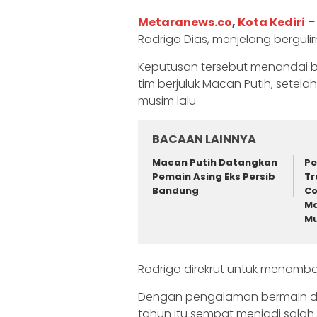
Metaranews.co
,
Kota Kediri
– 
Rodrigo Dias, menjelang berguli
Keputusan tersebut menandai 
tim berjuluk Macan Putih, setel
musim lalu.
BACAAN LAINNYA
Macan Putih Datangkan
Pe
Pemain Asing Eks Persib
Tr
Bandung
Co
Ma
Mu
Rodrigo direkrut untuk menambah
Dengan pengalaman bermain di s
tahun itu sempat menjadi salah