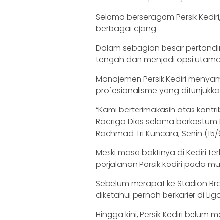
Selama berseragam Persik Kedir
berbagai ajang.
Dalam sebagian besar pertandin
tengah dan menjadi opsi utama d
Manajemen Persik Kediri menyam
profesionalisme yang ditunjukk
“Kami berterimakasih atas kontri
Rodrigo Dias selama berkostum Pers
Rachmad Tri Kuncara, Senin (15/
Meski masa baktinya di Kediri te
perjalanan Persik Kediri pada mus
Sebelum merapat ke Stadion Braw
diketahui pernah berkarier di L
Hingga kini, Persik Kediri belu