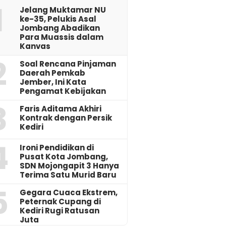
1
Jelang Muktamar NU
ke-35, Pelukis Asal
Jombang Abadikan
Para Muassis dalam
Kanvas
2
‎Soal Rencana Pinjaman
Daerah Pemkab
Jember, Ini Kata
Pengamat Kebijakan ‎
3
Faris Aditama Akhiri
Kontrak dengan Persik
Kediri
4
Ironi Pendidikan di
Pusat Kota Jombang,
SDN Mojongapit 3 Hanya
Terima Satu Murid Baru
5
‎Gegara Cuaca Ekstrem,
Peternak Cupang di
Kediri Rugi Ratusan
Juta