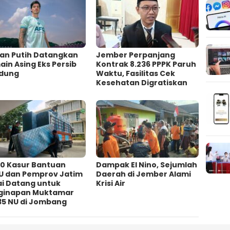
an Putih Datangkan
Jember Perpanjang
in Asing Eks Persib
Kontrak 8.236 PPPK Paruh
dung
Waktu, Fasilitas Cek
Kesehatan Digratiskan
00 Kasur Bantuan
Dampak El Nino, Sejumlah
U dan Pemprov Jatim
Daerah di Jember Alami
ai Datang untuk
Krisi Air
ginapan Muktamar
35 NU di Jombang