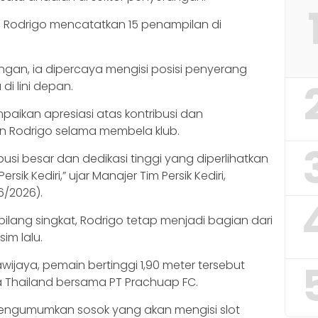
i, Rodrigo mencatatkan 15 penampilan di
gan, ia dipercaya mengisi posisi penyerang
i lini depan.
paikan apresiasi atas kontribusi dan
an Rodrigo selama membela klub.
busi besar dan dedikasi tinggi yang diperlihatkan
ik Kediri,” ujar Manajer Tim Persik Kediri,
6/2026).
rbilang singkat, Rodrigo tetap menjadi bagian dari
im lalu.
ijaya, pemain bertinggi 1,90 meter tersebut
iga Thailand bersama PT Prachuap FC.
m mengumumkan sosok yang akan mengisi slot