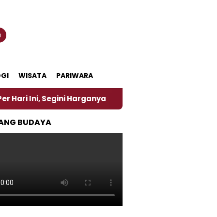
n
GI
WISATA
PARIWARA
egini Harganya
‎Nasirun Maestro Lukis Pemadu Trad
ANG BUDAYA