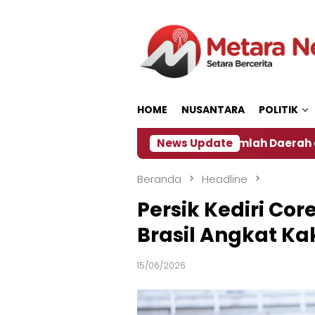
Loncat
ke
konten
HOME
NUSANTARA
POLITIK
‎
Dampak El Nino, Sejumlah Daerah di Jember Alami
News Update
Beranda
Headline
Persik Kediri Core
Brasil Angkat Ka
15/06/2026