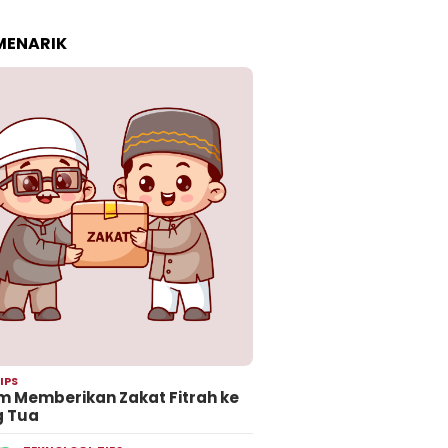
 MENARIK
IPS
 Memberikan Zakat Fitrah ke
g Tua