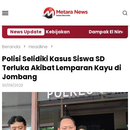
Loncat
ke
Menu
konten
Mobile
 Pengamat Kebijakan ‎
News Update
Dampak El Nino, Sejumlah 
Beranda
Headline
Polisi Selidiki Kasus Siswa SD
Terluka Akibat Lemparan Kayu di
Jombang
30/09/2023