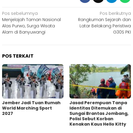
Navigasi
Pos sebelumnya
Pos berikutnya
Menjelajah Taman Nasional
Rangkuman Sejarah dan
pos
Alas Purwo, Surga Wisata
Latar Belakang Peristiwa
Alam di Banyuwangi
G30S PKI
POS TERKAIT
Jember Jadi Tuan Rumah
Jasad Perempuan Tanpa
World Marching Sport
Identitas Ditemukan di
2027
Sungai Brantas Jombang,
Polisi Sebut Korban
Kenakan Kaus Hello Kitty